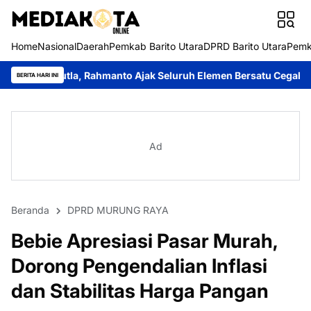
Home
Nasional
Daerah
Pemkab Barito Utara
DPRD Barito Utara
Pemk
, Rahmanto Ajak Seluruh Elemen Bersatu Cegah Bencana
Perkua
BERITA HARI INI
Ad
Beranda
DPRD MURUNG RAYA
Bebie Apresiasi Pasar Murah,
Dorong Pengendalian Inflasi
dan Stabilitas Harga Pangan