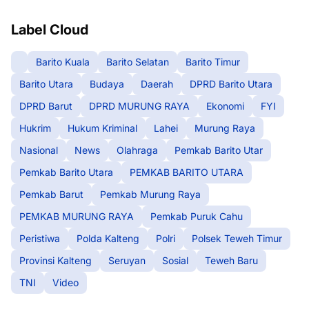
Label Cloud
Barito Kuala
Barito Selatan
Barito Timur
Barito Utara
Budaya
Daerah
DPRD Barito Utara
DPRD Barut
DPRD MURUNG RAYA
Ekonomi
FYI
Hukrim
Hukum Kriminal
Lahei
Murung Raya
Nasional
News
Olahraga
Pemkab Barito Utar
Pemkab Barito Utara
PEMKAB BARITO UTARA
Pemkab Barut
Pemkab Murung Raya
PEMKAB MURUNG RAYA
Pemkab Puruk Cahu
Peristiwa
Polda Kalteng
Polri
Polsek Teweh Timur
Provinsi Kalteng
Seruyan
Sosial
Teweh Baru
TNI
Video