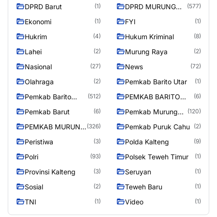
DPRD Barut
DPRD MURUNG
(1)
(577)
RAYA
Ekonomi
FYI
(1)
(1)
Hukrim
Hukum Kriminal
(4)
(8)
Lahei
Murung Raya
(2)
(2)
Nasional
News
(27)
(72)
Olahraga
Pemkab Barito Utar
(2)
(1)
Pemkab Barito
PEMKAB BARITO
(512)
(6)
Utara
UTARA
Pemkab Barut
Pemkab Murung
(6)
(120)
Raya
PEMKAB MURUNG
Pemkab Puruk Cahu
(326)
(2)
RAYA
Peristiwa
Polda Kalteng
(3)
(9)
Polri
Polsek Teweh Timur
(93)
(1)
Provinsi Kalteng
Seruyan
(3)
(1)
Sosial
Teweh Baru
(2)
(1)
TNI
Video
(1)
(1)