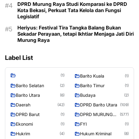
DPRD Murung Raya Studi Komparasi ke DPRD
Kota Bekasi, Perkuat Tata Kelola dan Fungsi
Legislatif
Heriyus: Festival Tira Tangka Balang Bukan
Sekadar Perayaan, tetapi Ikhtiar Menjaga Jati Diri
Murung Raya
Label List
(1)
Barito Kuala
(1)
Barito Selatan
Barito Timur
(2)
(1)
Barito Utara
Budaya
(6)
(2)
Daerah
DPRD Barito Utara
(42)
(109)
DPRD Barut
DPRD MURUNG
(1)
(577)
RAYA
Ekonomi
FYI
(1)
(1)
Hukrim
Hukum Kriminal
(4)
(8)