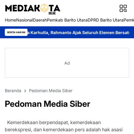
Home
Nasional
Daerah
Pemkab Barito Utara
DPRD Barito Utara
Pemk
iaga Karhutla, Rahmanto Ajak Seluruh Elemen Bersatu Cegah Ben
BERITA HARI INI
Ad
Beranda
Pedoman Media Siber
Pedoman Media Siber
Kemerdekaan berpendapat, kemerdekaan
berekspresi, dan kemerdekaan pers adalah hak asasi