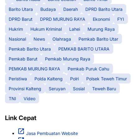
Barito Utara
Budaya
Daerah
DPRD Barito Utara
DPRD Barut
DPRD MURUNG RAYA
Ekonomi
FYI
Hukrim
Hukum Kriminal
Lahei
Murung Raya
Nasional
News
Olahraga
Pemkab Barito Utar
Pemkab Barito Utara
PEMKAB BARITO UTARA
Pemkab Barut
Pemkab Murung Raya
PEMKAB MURUNG RAYA
Pemkab Puruk Cahu
Peristiwa
Polda Kalteng
Polri
Polsek Teweh Timur
Provinsi Kalteng
Seruyan
Sosial
Teweh Baru
TNI
Video
Link Cepat
Jasa Pembuatan Website