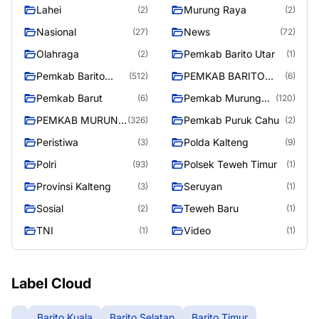
Lahei
Murung Raya
(2)
(2)
Nasional
News
(27)
(72)
Olahraga
Pemkab Barito Utar
(2)
(1)
Pemkab Barito
PEMKAB BARITO
(512)
(6)
Utara
UTARA
Pemkab Barut
Pemkab Murung
(6)
(120)
Raya
PEMKAB MURUNG
Pemkab Puruk Cahu
(326)
(2)
RAYA
Peristiwa
Polda Kalteng
(3)
(9)
Polri
Polsek Teweh Timur
(93)
(1)
Provinsi Kalteng
Seruyan
(3)
(1)
Sosial
Teweh Baru
(2)
(1)
TNI
Video
(1)
(1)
Label Cloud
Barito Kuala
Barito Selatan
Barito Timur