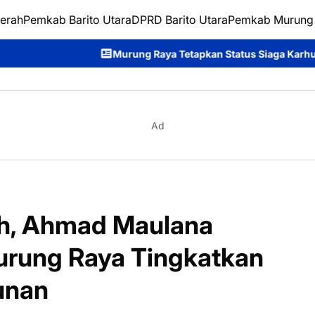
erah
Pemkab Barito Utara
DPRD Barito Utara
Pemkab Murung
rung Raya Tetapkan Status Siaga Karhutla, Rahmanto Ajak Selu
Ad
ih, Ahmad Maulana
rung Raya Tingkatkan
unan