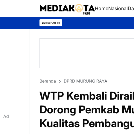
Home
Nasional
Da
Mu
BERITA HARI INI
Beranda
DPRD MURUNG RAYA
WTP Kembali Dira
Dorong Pemkab Mu
Ad
Kualitas Pembang