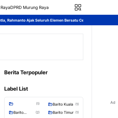
 Raya
DPRD Murung Raya
ruh Elemen Bersatu Cegah Bencana
Perkuat Sinergi dan Layanan
Berita Terpopuler
Label List
Ad
(1)
Barito Kuala
(1)
Barito
Barito Timur
(2)
(1)
Selatan