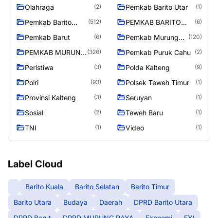
Olahraga
Pemkab Barito Utar
(2)
(1)
Pemkab Barito
PEMKAB BARITO
(512)
(6)
Utara
UTARA
Pemkab Barut
Pemkab Murung
(6)
(120)
Raya
PEMKAB MURUNG
Pemkab Puruk Cahu
(326)
(2)
RAYA
Peristiwa
Polda Kalteng
(3)
(9)
Polri
Polsek Teweh Timur
(93)
(1)
Provinsi Kalteng
Seruyan
(3)
(1)
Sosial
Teweh Baru
(2)
(1)
TNI
Video
(1)
(1)
Label Cloud
Barito Kuala
Barito Selatan
Barito Timur
Barito Utara
Budaya
Daerah
DPRD Barito Utara
DPRD Barut
DPRD MURUNG RAYA
Ekonomi
FYI