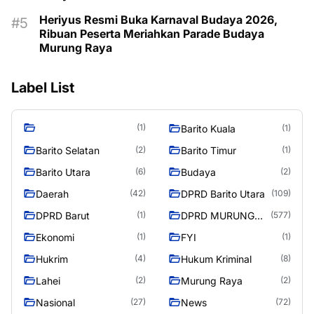
Heriyus Resmi Buka Karnaval Budaya 2026,
Ribuan Peserta Meriahkan Parade Budaya
Murung Raya
Label List
(1)
Barito Kuala
(1)
Barito Selatan
Barito Timur
(2)
(1)
Barito Utara
Budaya
(6)
(2)
Daerah
DPRD Barito Utara
(42)
(109)
DPRD Barut
DPRD MURUNG
(1)
(577)
RAYA
Ekonomi
FYI
(1)
(1)
Hukrim
Hukum Kriminal
(4)
(8)
Lahei
Murung Raya
(2)
(2)
Nasional
News
(27)
(72)