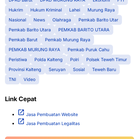
Hukrim
Hukum Kriminal
Lahei
Murung Raya
Nasional
News
Olahraga
Pemkab Barito Utar
Pemkab Barito Utara
PEMKAB BARITO UTARA
Pemkab Barut
Pemkab Murung Raya
PEMKAB MURUNG RAYA
Pemkab Puruk Cahu
Peristiwa
Polda Kalteng
Polri
Polsek Teweh Timur
Provinsi Kalteng
Seruyan
Sosial
Teweh Baru
TNI
Video
Link Cepat
Jasa Pembuatan Website
Jasa Pembuatan Legalitas