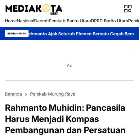
Home
Nasional
Daerah
Pemkab Barito Utara
DPRD Barito Utara
Pemk
nto Ajak Seluruh Elemen Bersatu Cegah Bencana
Perkuat Siner
BERITA HARI INI
Ad
Beranda
Pemkab Murung Raya
Rahmanto Muhidin: Pancasila
Harus Menjadi Kompas
Pembangunan dan Persatuan