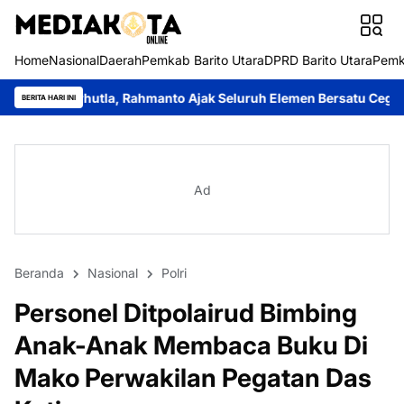
Home
Nasional
Daerah
Pemkab Barito Utara
DPRD Barito Utara
Pemk
a, Rahmanto Ajak Seluruh Elemen Bersatu Cegah Bencana
Perkua
BERITA HARI INI
Ad
Beranda
Nasional
Polri
Personel Ditpolairud Bimbing
Anak-Anak Membaca Buku Di
Mako Perwakilan Pegatan Das