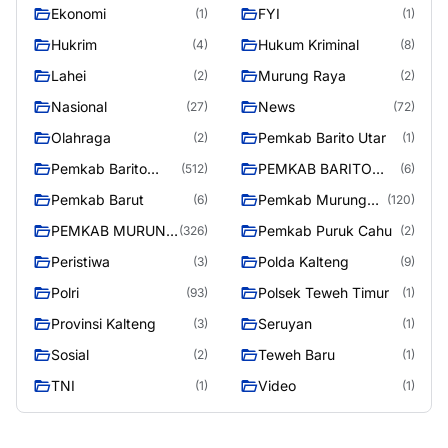
RAYA
Ekonomi
FYI
(1)
(1)
Hukrim
Hukum Kriminal
(4)
(8)
Lahei
Murung Raya
(2)
(2)
Nasional
News
(27)
(72)
Olahraga
Pemkab Barito Utar
(2)
(1)
Pemkab Barito
PEMKAB BARITO
(512)
(6)
Utara
UTARA
Pemkab Barut
Pemkab Murung
(6)
(120)
Raya
PEMKAB MURUNG
Pemkab Puruk Cahu
(326)
(2)
RAYA
Peristiwa
Polda Kalteng
(3)
(9)
Polri
Polsek Teweh Timur
(93)
(1)
Provinsi Kalteng
Seruyan
(3)
(1)
Sosial
Teweh Baru
(2)
(1)
TNI
Video
(1)
(1)