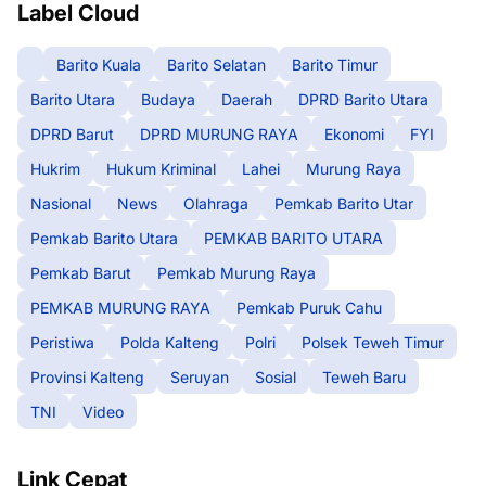
Label Cloud
Barito Kuala
Barito Selatan
Barito Timur
Barito Utara
Budaya
Daerah
DPRD Barito Utara
DPRD Barut
DPRD MURUNG RAYA
Ekonomi
FYI
Hukrim
Hukum Kriminal
Lahei
Murung Raya
Nasional
News
Olahraga
Pemkab Barito Utar
Pemkab Barito Utara
PEMKAB BARITO UTARA
Pemkab Barut
Pemkab Murung Raya
PEMKAB MURUNG RAYA
Pemkab Puruk Cahu
Peristiwa
Polda Kalteng
Polri
Polsek Teweh Timur
Provinsi Kalteng
Seruyan
Sosial
Teweh Baru
TNI
Video
Link Cepat