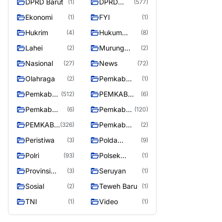
DPRD Barut
DPRD
(1)
(577)
Utara
MURUNG
Ekonomi
FYI
(1)
(1)
RAYA
Hukrim
Hukum
(4)
(8)
Kriminal
Lahei
Murung
(2)
(2)
Raya
Nasional
News
(27)
(72)
Olahraga
Pemkab
(2)
(1)
Barito Utar
Pemkab
PEMKAB
(512)
(6)
Barito
BARITO
Pemkab
Pemkab
(6)
(120)
Utara
UTARA
Barut
Murung
PEMKAB
Pemkab
(326)
(2)
Raya
MURUNG
Puruk Cahu
Peristiwa
Polda
(3)
(9)
RAYA
Kalteng
Polri
Polsek
(93)
(1)
Teweh Timur
Provinsi
Seruyan
(3)
(1)
Kalteng
Sosial
Teweh Baru
(2)
(1)
TNI
Video
(1)
(1)