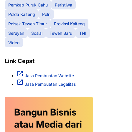
Pemkab Puruk Cahu
Peristiwa
Polda Kalteng
Polri
Polsek Teweh Timur
Provinsi Kalteng
Seruyan
Sosial
Teweh Baru
TNI
Video
Link Cepat
Jasa Pembuatan Website
Jasa Pembuatan Legalitas
Bangun Bisnis
atau Media dari