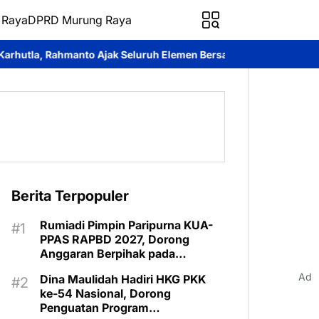
 Raya
DPRD Murung Raya
eluruh Elemen Bersatu Cegah Bencana
Perkuat Sinergi dan Laya
Berita Terpopuler
Rumiadi Pimpin Paripurna KUA-
PPAS RAPBD 2027, Dorong
Anggaran Berpihak pada
Masyarakat
Ad
Dina Maulidah Hadiri HKG PKK
ke-54 Nasional, Dorong
Penguatan Program