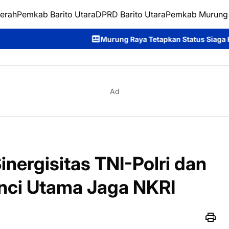
erah
Pemkab Barito Utara
DPRD Barito Utara
Pemkab Murung
Murung Raya Tetapkan Status Siaga Karhutla, Rahmanto Ajak S
Ad
inergisitas TNI-Polri dan
nci Utama Jaga NKRI