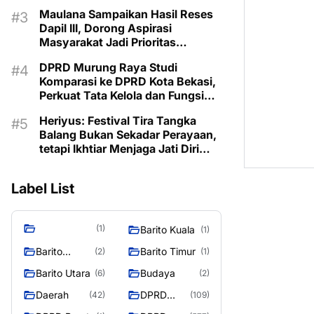
Pemberdayaan Keluarga di
Maulana Sampaikan Hasil Reses
Murung Raya
Dapil III, Dorong Aspirasi
Masyarakat Jadi Prioritas
Pembangunan 2027
DPRD Murung Raya Studi
Komparasi ke DPRD Kota Bekasi,
Perkuat Tata Kelola dan Fungsi
Legislatif
Heriyus: Festival Tira Tangka
Balang Bukan Sekadar Perayaan,
tetapi Ikhtiar Menjaga Jati Diri
Murung Raya
Label List
(1)
Barito Kuala
(1)
Barito
Barito Timur
(2)
(1)
Selatan
Barito Utara
Budaya
(6)
(2)
Daerah
DPRD
(42)
(109)
Barito