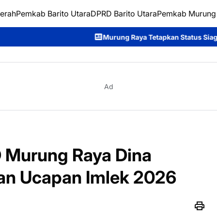
erah
Pemkab Barito Utara
DPRD Barito Utara
Pemkab Murung
Murung Raya Tetapkan Status Siaga Karhutla, Rahmanto Ajak
Ad
D Murung Raya Dina
an Ucapan Imlek 2026