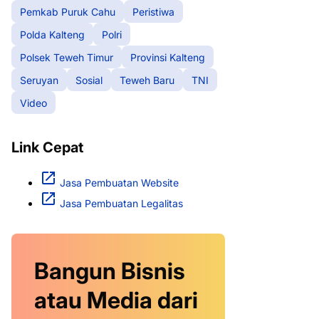
Pemkab Puruk Cahu
Peristiwa
Polda Kalteng
Polri
Polsek Teweh Timur
Provinsi Kalteng
Seruyan
Sosial
Teweh Baru
TNI
Video
Link Cepat
Jasa Pembuatan Website
Jasa Pembuatan Legalitas
Bangun Bisnis
atau Media dari