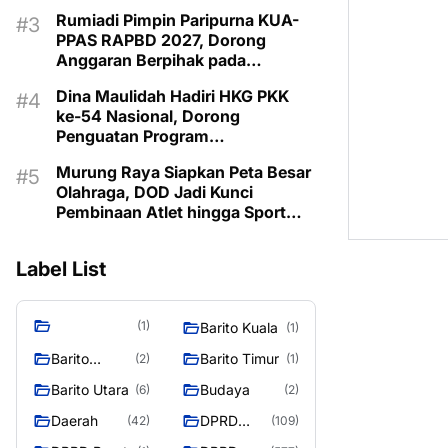
Pembangunan 2027
Rumiadi Pimpin Paripurna KUA-
PPAS RAPBD 2027, Dorong
Anggaran Berpihak pada
Masyarakat
Dina Maulidah Hadiri HKG PKK
ke-54 Nasional, Dorong
Penguatan Program
Pemberdayaan Keluarga di
Murung Raya Siapkan Peta Besar
Murung Raya
Olahraga, DOD Jadi Kunci
Pembinaan Atlet hingga Sport
Tourism
Label List
(1)
Barito Kuala
(1)
Barito
Barito Timur
(2)
(1)
Selatan
Barito Utara
Budaya
(6)
(2)
Daerah
DPRD
(42)
(109)
Barito