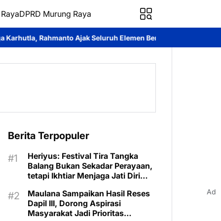
 Raya
DPRD Murung Raya
 Seluruh Elemen Bersatu Cegah Bencana
Perkuat Sinergi dan L
Berita Terpopuler
Heriyus: Festival Tira Tangka
Balang Bukan Sekadar Perayaan,
tetapi Ikhtiar Menjaga Jati Diri
Murung Raya
Ad
Maulana Sampaikan Hasil Reses
Dapil III, Dorong Aspirasi
Masyarakat Jadi Prioritas