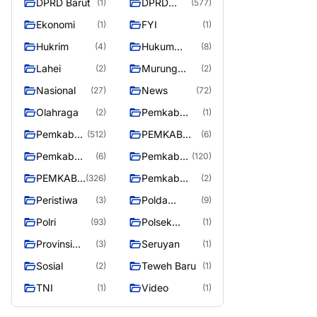
DPRD Barut
DPRD
(1)
(577)
Utara
MURUNG
Ekonomi
FYI
(1)
(1)
RAYA
Hukrim
Hukum
(4)
(8)
Kriminal
Lahei
Murung
(2)
(2)
Raya
Nasional
News
(27)
(72)
Olahraga
Pemkab
(2)
(1)
Barito Utar
Pemkab
PEMKAB
(512)
(6)
Barito
BARITO
Pemkab
Pemkab
(6)
(120)
Utara
UTARA
Barut
Murung
PEMKAB
Pemkab
(326)
(2)
Raya
MURUNG
Puruk Cahu
Peristiwa
Polda
(3)
(9)
RAYA
Kalteng
Polri
Polsek
(93)
(1)
Teweh Timur
Provinsi
Seruyan
(3)
(1)
Kalteng
Sosial
Teweh Baru
(2)
(1)
TNI
Video
(1)
(1)