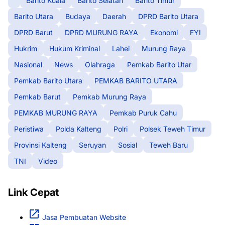
Barito Kuala
Barito Selatan
Barito Timur
Barito Utara
Budaya
Daerah
DPRD Barito Utara
DPRD Barut
DPRD MURUNG RAYA
Ekonomi
FYI
Hukrim
Hukum Kriminal
Lahei
Murung Raya
Nasional
News
Olahraga
Pemkab Barito Utar
Pemkab Barito Utara
PEMKAB BARITO UTARA
Pemkab Barut
Pemkab Murung Raya
PEMKAB MURUNG RAYA
Pemkab Puruk Cahu
Peristiwa
Polda Kalteng
Polri
Polsek Teweh Timur
Provinsi Kalteng
Seruyan
Sosial
Teweh Baru
TNI
Video
Link Cepat
Jasa Pembuatan Website