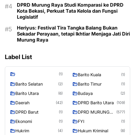
DPRD Murung Raya Studi Komparasi ke DPRD
Kota Bekasi, Perkuat Tata Kelola dan Fungsi
Legislatif
Heriyus: Festival Tira Tangka Balang Bukan
Sekadar Perayaan, tetapi Ikhtiar Menjaga Jati Diri
Murung Raya
Label List
(1)
Barito Kuala
(1)
Barito Selatan
Barito Timur
(2)
(1)
Barito Utara
Budaya
(6)
(2)
Daerah
DPRD Barito Utara
(42)
(109)
DPRD Barut
DPRD MURUNG
(1)
(577)
RAYA
Ekonomi
FYI
(1)
(1)
Hukrim
Hukum Kriminal
(4)
(8)