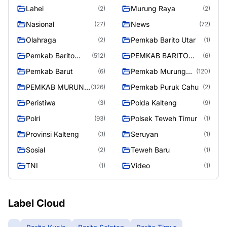
Lahei
Murung Raya
(2)
(2)
Nasional
News
(27)
(72)
Olahraga
Pemkab Barito Utar
(2)
(1)
Pemkab Barito
PEMKAB BARITO
(512)
(6)
Utara
UTARA
Pemkab Barut
Pemkab Murung
(6)
(120)
Raya
PEMKAB MURUNG
Pemkab Puruk Cahu
(326)
(2)
RAYA
Peristiwa
Polda Kalteng
(3)
(9)
Polri
Polsek Teweh Timur
(93)
(1)
Provinsi Kalteng
Seruyan
(3)
(1)
Sosial
Teweh Baru
(2)
(1)
TNI
Video
(1)
(1)
Label Cloud