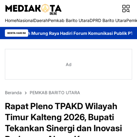
Home
Nasional
Daerah
Pemkab Barito Utara
DPRD Barito Utara
Pemk
rung Raya Hadiri Forum Komunikasi Publik PTUN Palangka Raya
5
BERITA HARI INI
Ad
Beranda
PEMKAB BARITO UTARA
Rapat Pleno TPAKD Wilayah
Timur Kalteng 2026, Bupati
Tekankan Sinergi dan Inovasi