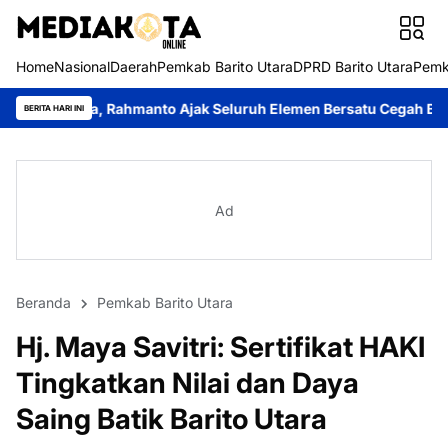
Home
Nasional
Daerah
Pemkab Barito Utara
DPRD Barito Utara
Pemk
ahmanto Ajak Seluruh Elemen Bersatu Cegah Bencana
Perkuat S
BERITA HARI INI
Ad
Beranda
Pemkab Barito Utara
Hj. Maya Savitri: Sertifikat HAKI
Tingkatkan Nilai dan Daya
Saing Batik Barito Utara