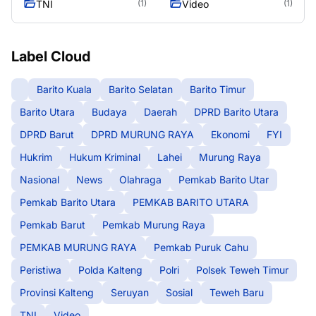
TNI
Video
(1)
(1)
Label Cloud
Barito Kuala
Barito Selatan
Barito Timur
Barito Utara
Budaya
Daerah
DPRD Barito Utara
DPRD Barut
DPRD MURUNG RAYA
Ekonomi
FYI
Hukrim
Hukum Kriminal
Lahei
Murung Raya
Nasional
News
Olahraga
Pemkab Barito Utar
Pemkab Barito Utara
PEMKAB BARITO UTARA
Pemkab Barut
Pemkab Murung Raya
PEMKAB MURUNG RAYA
Pemkab Puruk Cahu
Peristiwa
Polda Kalteng
Polri
Polsek Teweh Timur
Provinsi Kalteng
Seruyan
Sosial
Teweh Baru
TNI
Video