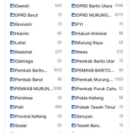
Daerah
DPRD Barito Utara
(42)
(109)
DPRD Barut
DPRD MURUNG
(1)
(577)
RAYA
Ekonomi
FYI
(1)
(1)
Hukrim
Hukum Kriminal
(4)
(8)
Lahei
Murung Raya
(2)
(2)
Nasional
News
(27)
(72)
Olahraga
Pemkab Barito Utar
(2)
(1)
Pemkab Barito
PEMKAB BARITO
(512)
(6)
Utara
UTARA
Pemkab Barut
Pemkab Murung
(6)
(120)
Raya
PEMKAB MURUNG
Pemkab Puruk Cahu
(326)
(2)
RAYA
Peristiwa
Polda Kalteng
(3)
(9)
Polri
Polsek Teweh Timur
(93)
(1)
Provinsi Kalteng
Seruyan
(3)
(1)
Sosial
Teweh Baru
(2)
(1)