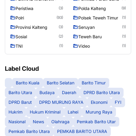
RAYA
Peristiwa
Polda Kalteng
(3)
(9)
Polri
Polsek Teweh Timur
(93)
(1)
Provinsi Kalteng
Seruyan
(3)
(1)
Sosial
Teweh Baru
(2)
(1)
TNI
Video
(1)
(1)
Label Cloud
Barito Kuala
Barito Selatan
Barito Timur
Barito Utara
Budaya
Daerah
DPRD Barito Utara
DPRD Barut
DPRD MURUNG RAYA
Ekonomi
FYI
Hukrim
Hukum Kriminal
Lahei
Murung Raya
Nasional
News
Olahraga
Pemkab Barito Utar
Pemkab Barito Utara
PEMKAB BARITO UTARA