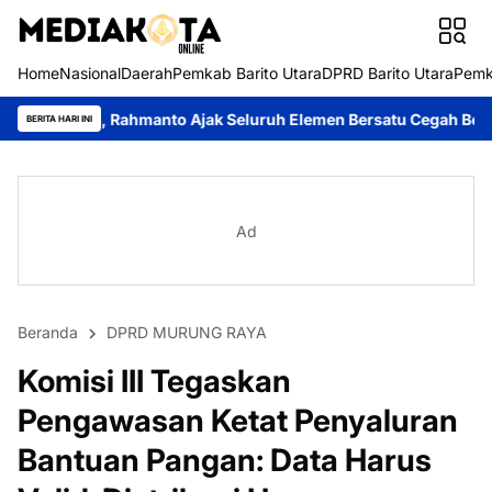
Home
Nasional
Daerah
Pemkab Barito Utara
DPRD Barito Utara
Pemk
nto Ajak Seluruh Elemen Bersatu Cegah Bencana
Perkuat Sinerg
BERITA HARI INI
Ad
Beranda
DPRD MURUNG RAYA
Komisi III Tegaskan
Pengawasan Ketat Penyaluran
Bantuan Pangan: Data Harus