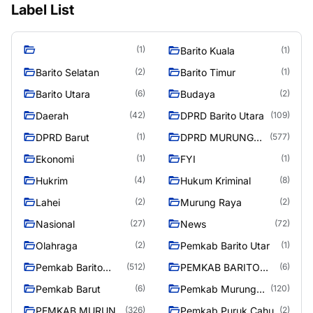
Label List
(1)
Barito Kuala
(1)
Barito Selatan
Barito Timur
(2)
(1)
Barito Utara
Budaya
(6)
(2)
Daerah
DPRD Barito Utara
(42)
(109)
DPRD Barut
DPRD MURUNG
(1)
(577)
RAYA
Ekonomi
FYI
(1)
(1)
Hukrim
Hukum Kriminal
(4)
(8)
Lahei
Murung Raya
(2)
(2)
Nasional
News
(27)
(72)
Olahraga
Pemkab Barito Utar
(2)
(1)
Pemkab Barito
PEMKAB BARITO
(512)
(6)
Utara
UTARA
Pemkab Barut
Pemkab Murung
(6)
(120)
Raya
PEMKAB MURUNG
Pemkab Puruk Cahu
(326)
(2)