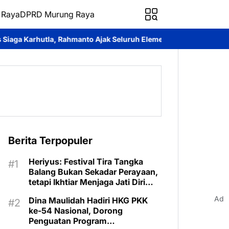
 Raya
DPRD Murung Raya
to Ajak Seluruh Elemen Bersatu Cegah Bencana
Perkuat Sinerg
Berita Terpopuler
Heriyus: Festival Tira Tangka
Balang Bukan Sekadar Perayaan,
tetapi Ikhtiar Menjaga Jati Diri
Murung Raya
Ad
Dina Maulidah Hadiri HKG PKK
ke-54 Nasional, Dorong
Penguatan Program