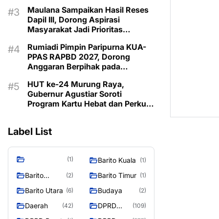
Pemberdayaan Keluarga di
Maulana Sampaikan Hasil Reses
Murung Raya
Dapil III, Dorong Aspirasi
Masyarakat Jadi Prioritas
Pembangunan 2027
Rumiadi Pimpin Paripurna KUA-
PPAS RAPBD 2027, Dorong
Anggaran Berpihak pada
Masyarakat
HUT ke-24 Murung Raya,
Gubernur Agustiar Soroti
Program Kartu Hebat dan Perkuat
Sinergi Menuju Mura Emas 2030
Label List
(1)
Barito Kuala
(1)
Barito
Barito Timur
(2)
(1)
Selatan
Barito Utara
Budaya
(6)
(2)
Daerah
DPRD
(42)
(109)
Barito