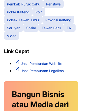
Pemkab Puruk Cahu
Peristiwa
Polda Kalteng
Polri
Polsek Teweh Timur
Provinsi Kalteng
Seruyan
Sosial
Teweh Baru
TNI
Video
Link Cepat
Jasa Pembuatan Website
Jasa Pembuatan Legalitas
Bangun Bisnis
atau Media dari