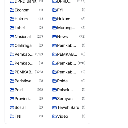
DPRD Barut
DPRD
(1)
(577)
Utara
MURUNG
Ekonomi
FYI
(1)
(1)
RAYA
Hukrim
Hukum
(4)
(8)
Kriminal
Lahei
Murung
(2)
(2)
Raya
Nasional
News
(27)
(72)
Olahraga
Pemkab
(2)
(1)
Barito Utar
Pemkab
PEMKAB
(512)
(6)
Barito
BARITO
Pemkab
Pemkab
(6)
(120)
Utara
UTARA
Barut
Murung
PEMKAB
Pemkab
(326)
(2)
Raya
MURUNG
Puruk Cahu
Peristiwa
Polda
(3)
(9)
RAYA
Kalteng
Polri
Polsek
(93)
(1)
Teweh Timur
Provinsi
Seruyan
(3)
(1)
Kalteng
Sosial
Teweh Baru
(2)
(1)
TNI
Video
(1)
(1)