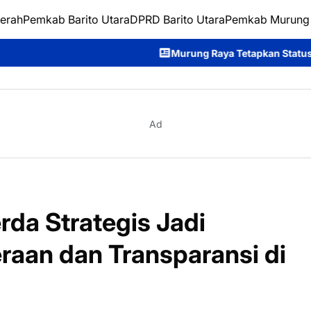
erah
Pemkab Barito Utara
DPRD Barito Utara
Pemkab Murung
Murung Raya Tetapkan Status Siaga Karhutla, Rahman
Ad
rda Strategis Jadi
raan dan Transparansi di