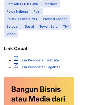
Pemkab Puruk Cahu
Peristiwa
Polda Kalteng
Polri
Polsek Teweh Timur
Provinsi Kalteng
Seruyan
Sosial
Teweh Baru
TNI
Video
Link Cepat
Jasa Pembuatan Website
Jasa Pembuatan Legalitas
Bangun Bisnis
atau Media dari