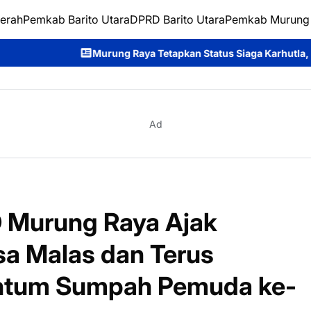
erah
Pemkab Barito Utara
DPRD Barito Utara
Pemkab Murung
 Raya Tetapkan Status Siaga Karhutla, Rahmanto Ajak Seluruh 
Ad
D Murung Raya Ajak
a Malas dan Terus
ntum Sumpah Pemuda ke-