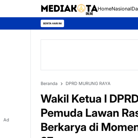
Home
Nasional
Da
Murung
BERITA HARI INI
Beranda
DPRD MURUNG RAYA
Wakil Ketua I DPR
Pemuda Lawan Ras
Ad
Berkarya di Mome