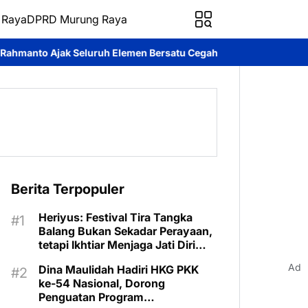
 Raya
DPRD Murung Raya
Elemen Bersatu Cegah Bencana
Perkuat Sinergi dan Layanan Dig
Berita Terpopuler
Heriyus: Festival Tira Tangka
Balang Bukan Sekadar Perayaan,
tetapi Ikhtiar Menjaga Jati Diri
Murung Raya
Ad
Dina Maulidah Hadiri HKG PKK
ke-54 Nasional, Dorong
Penguatan Program