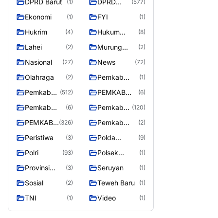
DPRD Barut
DPRD
(1)
(577)
Utara
MURUNG
Ekonomi
FYI
(1)
(1)
RAYA
Hukrim
Hukum
(4)
(8)
Kriminal
Lahei
Murung
(2)
(2)
Raya
Nasional
News
(27)
(72)
Olahraga
Pemkab
(2)
(1)
Barito Utar
Pemkab
PEMKAB
(512)
(6)
Barito
BARITO
Pemkab
Pemkab
(6)
(120)
Utara
UTARA
Barut
Murung
PEMKAB
Pemkab
(326)
(2)
Raya
MURUNG
Puruk Cahu
Peristiwa
Polda
(3)
(9)
RAYA
Kalteng
Polri
Polsek
(93)
(1)
Teweh Timur
Provinsi
Seruyan
(3)
(1)
Kalteng
Sosial
Teweh Baru
(2)
(1)
TNI
Video
(1)
(1)