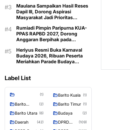
Pemberdayaan Keluarga di
Maulana Sampaikan Hasil Reses
Murung Raya
Dapil III, Dorong Aspirasi
Masyarakat Jadi Prioritas
Pembangunan 2027
Rumiadi Pimpin Paripurna KUA-
PPAS RAPBD 2027, Dorong
Anggaran Berpihak pada
Masyarakat
Heriyus Resmi Buka Karnaval
Budaya 2026, Ribuan Peserta
Meriahkan Parade Budaya
Murung Raya
Label List
(1)
Barito Kuala
(1)
Barito
Barito Timur
(2)
(1)
Selatan
Barito Utara
Budaya
(6)
(2)
Daerah
DPRD
(42)
(109)
Barito