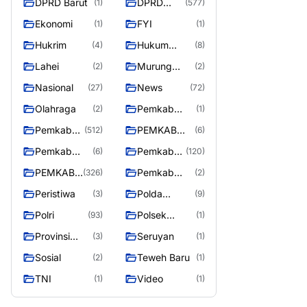
DPRD Barut
DPRD
(1)
(577)
Utara
MURUNG
Ekonomi
FYI
(1)
(1)
RAYA
Hukrim
Hukum
(4)
(8)
Kriminal
Lahei
Murung
(2)
(2)
Raya
Nasional
News
(27)
(72)
Olahraga
Pemkab
(2)
(1)
Barito Utar
Pemkab
PEMKAB
(512)
(6)
Barito
BARITO
Pemkab
Pemkab
(6)
(120)
Utara
UTARA
Barut
Murung
PEMKAB
Pemkab
(326)
(2)
Raya
MURUNG
Puruk Cahu
Peristiwa
Polda
(3)
(9)
RAYA
Kalteng
Polri
Polsek
(93)
(1)
Teweh Timur
Provinsi
Seruyan
(3)
(1)
Kalteng
Sosial
Teweh Baru
(2)
(1)
TNI
Video
(1)
(1)