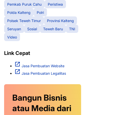
Pemkab Puruk Cahu
Peristiwa
Polda Kalteng
Polri
Polsek Teweh Timur
Provinsi Kalteng
Seruyan
Sosial
Teweh Baru
TNI
Video
Link Cepat
Jasa Pembuatan Website
Jasa Pembuatan Legalitas
Bangun Bisnis
atau Media dari