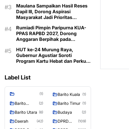
Pemberdayaan Keluarga di
Maulana Sampaikan Hasil Reses
Murung Raya
Dapil III, Dorong Aspirasi
Masyarakat Jadi Prioritas
Pembangunan 2027
Rumiadi Pimpin Paripurna KUA-
PPAS RAPBD 2027, Dorong
Anggaran Berpihak pada
Masyarakat
HUT ke-24 Murung Raya,
Gubernur Agustiar Soroti
Program Kartu Hebat dan Perkuat
Sinergi Menuju Mura Emas 2030
Label List
(1)
Barito Kuala
(1)
Barito
Barito Timur
(2)
(1)
Selatan
Barito Utara
Budaya
(6)
(2)
Daerah
DPRD
(42)
(109)
Barito