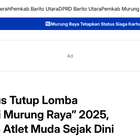
erah
Pemkab Barito Utara
DPRD Barito Utara
Pemkab Murung
Murung Raya Tetapkan Status Siaga Karhutla, Rahmanto Ajak Sel
Ad
us Tutup Lomba
 Murung Raya” 2025,
Atlet Muda Sejak Dini