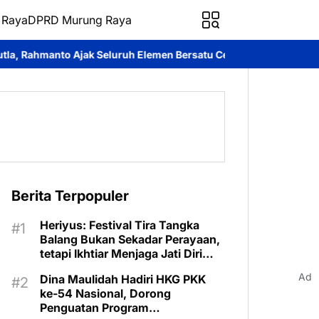
 Raya
DPRD Murung Raya
uruh Elemen Bersatu Cegah Bencana
Perkuat Sinergi dan Layan
Berita Terpopuler
Heriyus: Festival Tira Tangka
Balang Bukan Sekadar Perayaan,
tetapi Ikhtiar Menjaga Jati Diri
Murung Raya
Ad
Dina Maulidah Hadiri HKG PKK
ke-54 Nasional, Dorong
Penguatan Program