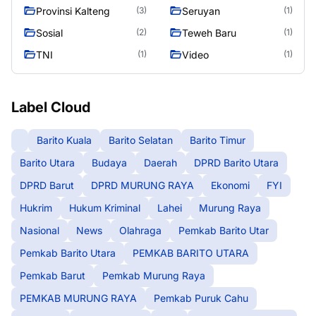
Provinsi Kalteng
Seruyan
(3)
(1)
Sosial
Teweh Baru
(2)
(1)
TNI
Video
(1)
(1)
Label Cloud
Barito Kuala
Barito Selatan
Barito Timur
Barito Utara
Budaya
Daerah
DPRD Barito Utara
DPRD Barut
DPRD MURUNG RAYA
Ekonomi
FYI
Hukrim
Hukum Kriminal
Lahei
Murung Raya
Nasional
News
Olahraga
Pemkab Barito Utar
Pemkab Barito Utara
PEMKAB BARITO UTARA
Pemkab Barut
Pemkab Murung Raya
PEMKAB MURUNG RAYA
Pemkab Puruk Cahu