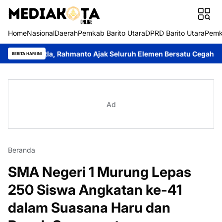
Home
Nasional
Daerah
Pemkab Barito Utara
DPRD Barito Utara
Pemk
tla, Rahmanto Ajak Seluruh Elemen Bersatu Cegah Bencana
Per
BERITA HARI INI
Ad
Beranda
SMA Negeri 1 Murung Lepas
250 Siswa Angkatan ke-41
dalam Suasana Haru dan