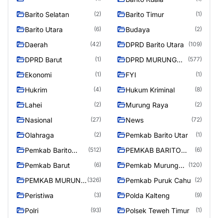
Barito Selatan
Barito Timur
(2)
(1)
Barito Utara
Budaya
(6)
(2)
Daerah
DPRD Barito Utara
(42)
(109)
DPRD Barut
DPRD MURUNG
(1)
(577)
RAYA
Ekonomi
FYI
(1)
(1)
Hukrim
Hukum Kriminal
(4)
(8)
Lahei
Murung Raya
(2)
(2)
Nasional
News
(27)
(72)
Olahraga
Pemkab Barito Utar
(2)
(1)
Pemkab Barito
PEMKAB BARITO
(512)
(6)
Utara
UTARA
Pemkab Barut
Pemkab Murung
(6)
(120)
Raya
PEMKAB MURUNG
Pemkab Puruk Cahu
(326)
(2)
RAYA
Peristiwa
Polda Kalteng
(3)
(9)
Polri
Polsek Teweh Timur
(93)
(1)