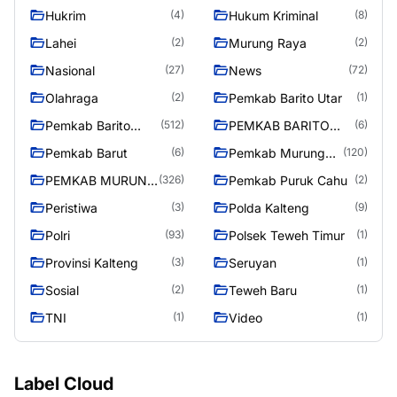
Hukrim
Hukum Kriminal
(4)
(8)
Lahei
Murung Raya
(2)
(2)
Nasional
News
(27)
(72)
Olahraga
Pemkab Barito Utar
(2)
(1)
Pemkab Barito
PEMKAB BARITO
(512)
(6)
Utara
UTARA
Pemkab Barut
Pemkab Murung
(6)
(120)
Raya
PEMKAB MURUNG
Pemkab Puruk Cahu
(326)
(2)
RAYA
Peristiwa
Polda Kalteng
(3)
(9)
Polri
Polsek Teweh Timur
(93)
(1)
Provinsi Kalteng
Seruyan
(3)
(1)
Sosial
Teweh Baru
(2)
(1)
TNI
Video
(1)
(1)
Label Cloud