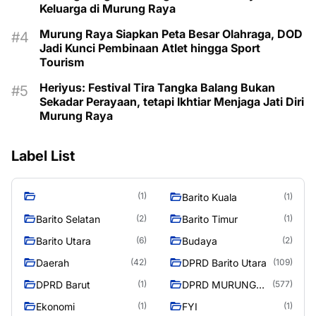
Keluarga di Murung Raya
Murung Raya Siapkan Peta Besar Olahraga, DOD
Jadi Kunci Pembinaan Atlet hingga Sport
Tourism
Heriyus: Festival Tira Tangka Balang Bukan
Sekadar Perayaan, tetapi Ikhtiar Menjaga Jati Diri
Murung Raya
Label List
(1)
Barito Kuala
(1)
Barito Selatan
Barito Timur
(2)
(1)
Barito Utara
Budaya
(6)
(2)
Daerah
DPRD Barito Utara
(42)
(109)
DPRD Barut
DPRD MURUNG
(1)
(577)
RAYA
Ekonomi
FYI
(1)
(1)