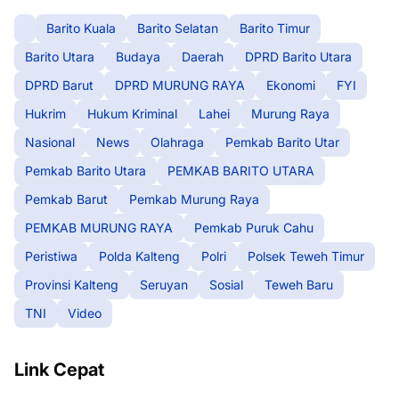
Barito Kuala
Barito Selatan
Barito Timur
Barito Utara
Budaya
Daerah
DPRD Barito Utara
DPRD Barut
DPRD MURUNG RAYA
Ekonomi
FYI
Hukrim
Hukum Kriminal
Lahei
Murung Raya
Nasional
News
Olahraga
Pemkab Barito Utar
Pemkab Barito Utara
PEMKAB BARITO UTARA
Pemkab Barut
Pemkab Murung Raya
PEMKAB MURUNG RAYA
Pemkab Puruk Cahu
Peristiwa
Polda Kalteng
Polri
Polsek Teweh Timur
Provinsi Kalteng
Seruyan
Sosial
Teweh Baru
TNI
Video
Link Cepat