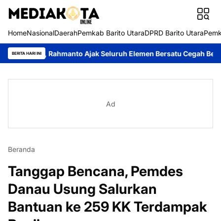
Home
Nasional
Daerah
Pemkab Barito Utara
DPRD Barito Utara
Pemk
, Rahmanto Ajak Seluruh Elemen Bersatu Cegah Bencana
Perkua
BERITA HARI INI
Ad
Beranda
Tanggap Bencana, Pemdes
Danau Usung Salurkan
Bantuan ke 259 KK Terdampak