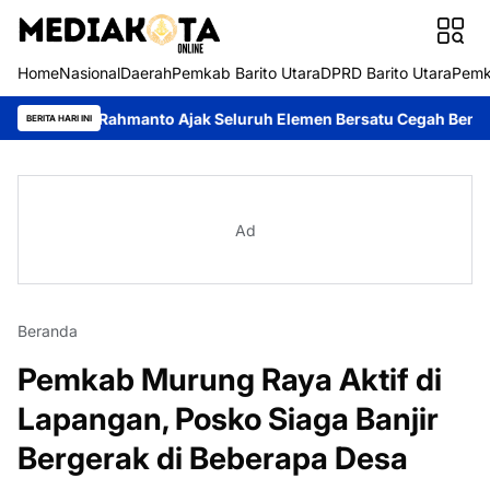
Home
Nasional
Daerah
Pemkab Barito Utara
DPRD Barito Utara
Pemk
 Rahmanto Ajak Seluruh Elemen Bersatu Cegah Bencana
Perkuat
BERITA HARI INI
Ad
Beranda
Pemkab Murung Raya Aktif di
Lapangan, Posko Siaga Banjir
Bergerak di Beberapa Desa