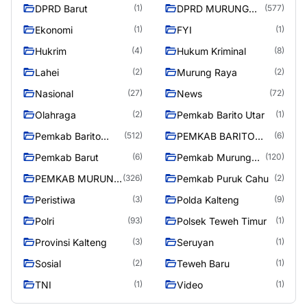
DPRD Barut
DPRD MURUNG
(1)
(577)
RAYA
Ekonomi
FYI
(1)
(1)
Hukrim
Hukum Kriminal
(4)
(8)
Lahei
Murung Raya
(2)
(2)
Nasional
News
(27)
(72)
Olahraga
Pemkab Barito Utar
(2)
(1)
Pemkab Barito
PEMKAB BARITO
(512)
(6)
Utara
UTARA
Pemkab Barut
Pemkab Murung
(6)
(120)
Raya
PEMKAB MURUNG
Pemkab Puruk Cahu
(326)
(2)
RAYA
Peristiwa
Polda Kalteng
(3)
(9)
Polri
Polsek Teweh Timur
(93)
(1)
Provinsi Kalteng
Seruyan
(3)
(1)
Sosial
Teweh Baru
(2)
(1)
TNI
Video
(1)
(1)