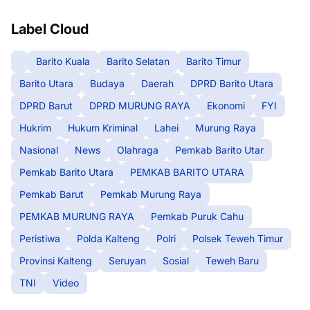
Label Cloud
Barito Kuala
Barito Selatan
Barito Timur
Barito Utara
Budaya
Daerah
DPRD Barito Utara
DPRD Barut
DPRD MURUNG RAYA
Ekonomi
FYI
Hukrim
Hukum Kriminal
Lahei
Murung Raya
Nasional
News
Olahraga
Pemkab Barito Utar
Pemkab Barito Utara
PEMKAB BARITO UTARA
Pemkab Barut
Pemkab Murung Raya
PEMKAB MURUNG RAYA
Pemkab Puruk Cahu
Peristiwa
Polda Kalteng
Polri
Polsek Teweh Timur
Provinsi Kalteng
Seruyan
Sosial
Teweh Baru
TNI
Video