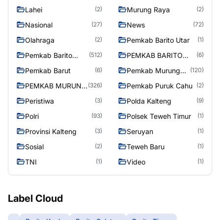
Lahei
Murung Raya
(2)
(2)
Nasional
News
(27)
(72)
Olahraga
Pemkab Barito Utar
(2)
(1)
Pemkab Barito
PEMKAB BARITO
(512)
(6)
Utara
UTARA
Pemkab Barut
Pemkab Murung
(6)
(120)
Raya
PEMKAB MURUNG
Pemkab Puruk Cahu
(326)
(2)
RAYA
Peristiwa
Polda Kalteng
(3)
(9)
Polri
Polsek Teweh Timur
(93)
(1)
Provinsi Kalteng
Seruyan
(3)
(1)
Sosial
Teweh Baru
(2)
(1)
TNI
Video
(1)
(1)
Label Cloud