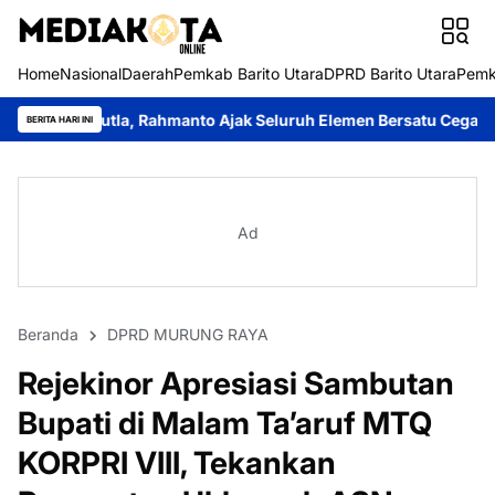
Home
Nasional
Daerah
Pemkab Barito Utara
DPRD Barito Utara
Pemk
Rahmanto Ajak Seluruh Elemen Bersatu Cegah Bencana
Perkuat 
BERITA HARI INI
Ad
Beranda
DPRD MURUNG RAYA
Rejekinor Apresiasi Sambutan
Bupati di Malam Ta’aruf MTQ
KORPRI VIII, Tekankan