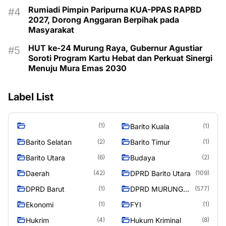
Rumiadi Pimpin Paripurna KUA-PPAS RAPBD
2027, Dorong Anggaran Berpihak pada
Masyarakat
HUT ke-24 Murung Raya, Gubernur Agustiar
Soroti Program Kartu Hebat dan Perkuat Sinergi
Menuju Mura Emas 2030
Label List
(1)
Barito Kuala
(1)
Barito Selatan
Barito Timur
(2)
(1)
Barito Utara
Budaya
(6)
(2)
Daerah
DPRD Barito Utara
(42)
(109)
DPRD Barut
DPRD MURUNG
(1)
(577)
RAYA
Ekonomi
FYI
(1)
(1)
Hukrim
Hukum Kriminal
(4)
(8)