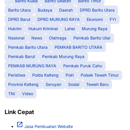
Barito Kuala
Barito Selatan
Barito Timur
Barito Utara
Budaya
Daerah
DPRD Barito Utara
DPRD Barut
DPRD MURUNG RAYA
Ekonomi
FYI
Hukrim
Hukum Kriminal
Lahei
Murung Raya
Nasional
News
Olahraga
Pemkab Barito Utar
Pemkab Barito Utara
PEMKAB BARITO UTARA
Pemkab Barut
Pemkab Murung Raya
PEMKAB MURUNG RAYA
Pemkab Puruk Cahu
Peristiwa
Polda Kalteng
Polri
Polsek Teweh Timur
Provinsi Kalteng
Seruyan
Sosial
Teweh Baru
TNI
Video
Link Cepat
Jasa Pembuatan Website