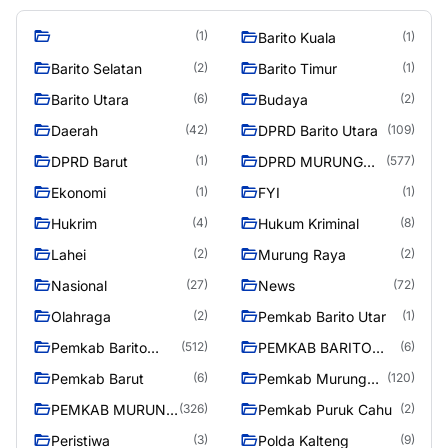
(1)
Barito Kuala
(1)
Barito Selatan
Barito Timur
(2)
(1)
Barito Utara
Budaya
(6)
(2)
Daerah
DPRD Barito Utara
(42)
(109)
DPRD Barut
DPRD MURUNG
(1)
(577)
RAYA
Ekonomi
FYI
(1)
(1)
Hukrim
Hukum Kriminal
(4)
(8)
Lahei
Murung Raya
(2)
(2)
Nasional
News
(27)
(72)
Olahraga
Pemkab Barito Utar
(2)
(1)
Pemkab Barito
PEMKAB BARITO
(512)
(6)
Utara
UTARA
Pemkab Barut
Pemkab Murung
(6)
(120)
Raya
PEMKAB MURUNG
Pemkab Puruk Cahu
(326)
(2)
RAYA
Peristiwa
Polda Kalteng
(3)
(9)