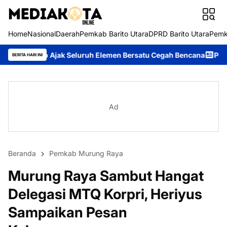
Home
Nasional
Daerah
Pemkab Barito Utara
DPRD Barito Utara
Pemk
 Seluruh Elemen Bersatu Cegah Bencana
Perkuat Sinergi dan La
BERITA HARI INI
Ad
Beranda
Pemkab Murung Raya
Murung Raya Sambut Hangat
Delegasi MTQ Korpri, Heriyus
Sampaikan Pesan