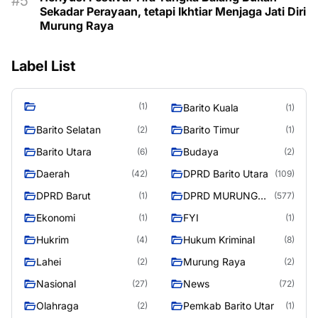
Sekadar Perayaan, tetapi Ikhtiar Menjaga Jati Diri
Murung Raya
Label List
(1)
Barito Kuala
(1)
Barito Selatan
Barito Timur
(2)
(1)
Barito Utara
Budaya
(6)
(2)
Daerah
DPRD Barito Utara
(42)
(109)
DPRD Barut
DPRD MURUNG
(1)
(577)
RAYA
Ekonomi
FYI
(1)
(1)
Hukrim
Hukum Kriminal
(4)
(8)
Lahei
Murung Raya
(2)
(2)
Nasional
News
(27)
(72)
Olahraga
Pemkab Barito Utar
(2)
(1)