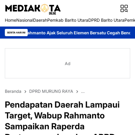
Home
Nasional
Daerah
Pemkab Barito Utara
DPRD Barito Utara
Pemk
nto Ajak Seluruh Elemen Bersatu Cegah Bencana
Perkuat Sinerg
BERITA HARI INI
Ad
Beranda
DPRD MURUNG RAYA
PEMKAB MURUNG RAYA
Pendapatan Daerah Lampaui
Target, Wabup Rahmanto
Sampaikan Raperda