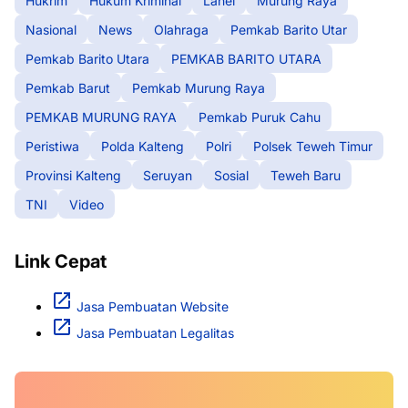
Hukrim
Hukum Kriminal
Lahei
Murung Raya
Nasional
News
Olahraga
Pemkab Barito Utar
Pemkab Barito Utara
PEMKAB BARITO UTARA
Pemkab Barut
Pemkab Murung Raya
PEMKAB MURUNG RAYA
Pemkab Puruk Cahu
Peristiwa
Polda Kalteng
Polri
Polsek Teweh Timur
Provinsi Kalteng
Seruyan
Sosial
Teweh Baru
TNI
Video
Link Cepat
Jasa Pembuatan Website
Jasa Pembuatan Legalitas