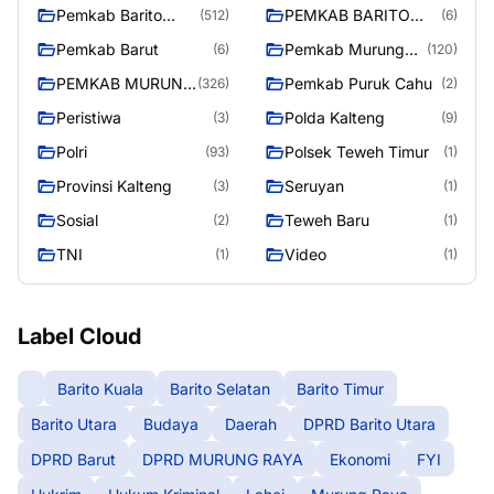
Pemkab Barito
PEMKAB BARITO
(512)
(6)
Utara
UTARA
Pemkab Barut
Pemkab Murung
(6)
(120)
Raya
PEMKAB MURUNG
Pemkab Puruk Cahu
(326)
(2)
RAYA
Peristiwa
Polda Kalteng
(3)
(9)
Polri
Polsek Teweh Timur
(93)
(1)
Provinsi Kalteng
Seruyan
(3)
(1)
Sosial
Teweh Baru
(2)
(1)
TNI
Video
(1)
(1)
Label Cloud
Barito Kuala
Barito Selatan
Barito Timur
Barito Utara
Budaya
Daerah
DPRD Barito Utara
DPRD Barut
DPRD MURUNG RAYA
Ekonomi
FYI