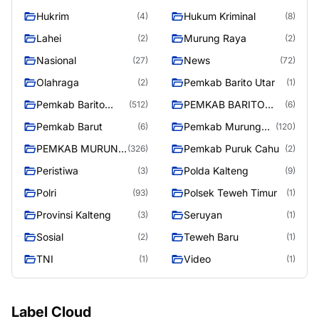
Hukrim
Hukum Kriminal
(4)
(8)
Lahei
Murung Raya
(2)
(2)
Nasional
News
(27)
(72)
Olahraga
Pemkab Barito Utar
(2)
(1)
Pemkab Barito
PEMKAB BARITO
(512)
(6)
Utara
UTARA
Pemkab Barut
Pemkab Murung
(6)
(120)
Raya
PEMKAB MURUNG
Pemkab Puruk Cahu
(326)
(2)
RAYA
Peristiwa
Polda Kalteng
(3)
(9)
Polri
Polsek Teweh Timur
(93)
(1)
Provinsi Kalteng
Seruyan
(3)
(1)
Sosial
Teweh Baru
(2)
(1)
TNI
Video
(1)
(1)
Label Cloud