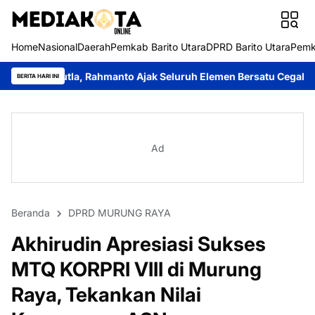
Home
Nasional
Daerah
Pemkab Barito Utara
DPRD Barito Utara
Pemk
manto Ajak Seluruh Elemen Bersatu Cegah Bencana
Perkuat Sin
BERITA HARI INI
Ad
Beranda
DPRD MURUNG RAYA
Akhirudin Apresiasi Sukses
MTQ KORPRI VIII di Murung
Raya, Tekankan Nilai