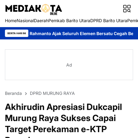
Home
Nasional
Daerah
Pemkab Barito Utara
DPRD Barito Utara
Pemk
anto Ajak Seluruh Elemen Bersatu Cegah Bencana
Perkuat Siner
BERITA HARI INI
Ad
Beranda
DPRD MURUNG RAYA
Akhirudin Apresiasi Dukcapil
Murung Raya Sukses Capai
Target Perekaman e-KTP