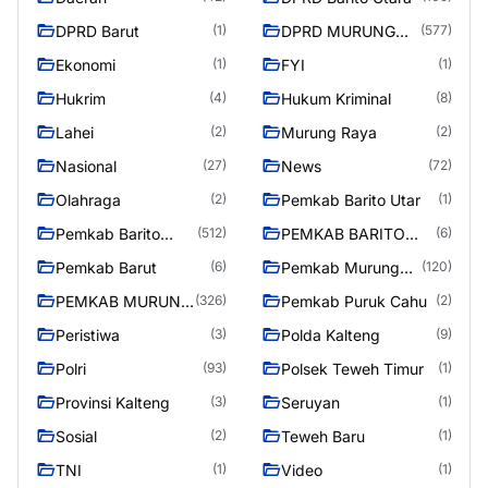
DPRD Barut
DPRD MURUNG
(1)
(577)
RAYA
Ekonomi
FYI
(1)
(1)
Hukrim
Hukum Kriminal
(4)
(8)
Lahei
Murung Raya
(2)
(2)
Nasional
News
(27)
(72)
Olahraga
Pemkab Barito Utar
(2)
(1)
Pemkab Barito
PEMKAB BARITO
(512)
(6)
Utara
UTARA
Pemkab Barut
Pemkab Murung
(6)
(120)
Raya
PEMKAB MURUNG
Pemkab Puruk Cahu
(326)
(2)
RAYA
Peristiwa
Polda Kalteng
(3)
(9)
Polri
Polsek Teweh Timur
(93)
(1)
Provinsi Kalteng
Seruyan
(3)
(1)
Sosial
Teweh Baru
(2)
(1)
TNI
Video
(1)
(1)