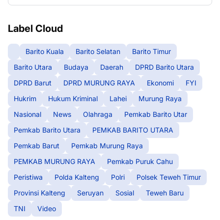
Label Cloud
Barito Kuala
Barito Selatan
Barito Timur
Barito Utara
Budaya
Daerah
DPRD Barito Utara
DPRD Barut
DPRD MURUNG RAYA
Ekonomi
FYI
Hukrim
Hukum Kriminal
Lahei
Murung Raya
Nasional
News
Olahraga
Pemkab Barito Utar
Pemkab Barito Utara
PEMKAB BARITO UTARA
Pemkab Barut
Pemkab Murung Raya
PEMKAB MURUNG RAYA
Pemkab Puruk Cahu
Peristiwa
Polda Kalteng
Polri
Polsek Teweh Timur
Provinsi Kalteng
Seruyan
Sosial
Teweh Baru
TNI
Video