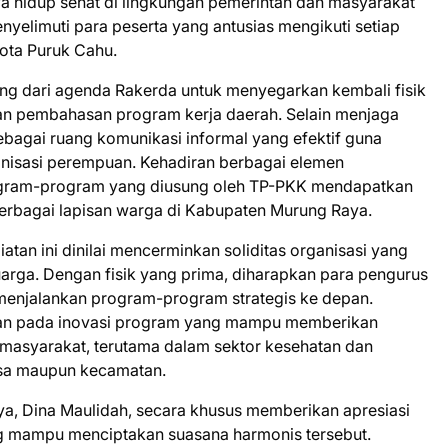
a hidup sehat di lingkungan pemerintah dan masyarakat
elimuti para peserta yang antusias mengikuti setiap
Kota Puruk Cahu.
ting dari agenda Rakerda untuk menyegarkan kembali fisik
an pembahasan program kerja daerah. Selain menjaga
bagai ruang komunikasi informal yang efektif guna
anisasi perempuan. Kehadiran berbagai elemen
gram-program yang diusung oleh TP-PKK mendapatkan
rbagai lapisan warga di Kabupaten Murung Raya.
iatan ini dinilai mencerminkan soliditas organisasi yang
rga. Dengan fisik yang prima, diharapkan para pengurus
menjalankan program-program strategis ke depan.
kan pada inovasi program yang mampu memberikan
 masyarakat, terutama dalam sektor kesehatan dan
esa maupun kecamatan.
a, Dina Maulidah, secara khusus memberikan apresiasi
ng mampu menciptakan suasana harmonis tersebut.