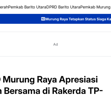
erah
Pemkab Barito Utara
DPRD Barito Utara
Pemkab Murung
Murung Raya Tetapkan Status Siaga Karhutla, Rahmanto Ajak Se
Ad
D Murung Raya Apresiasi
 Bersama di Rakerda TP-