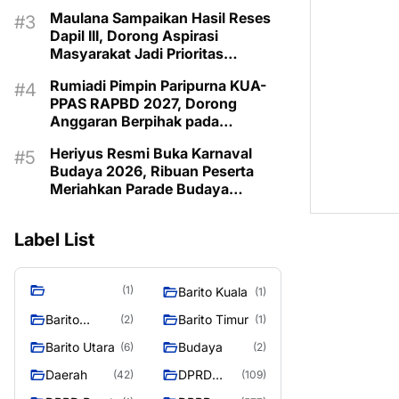
Pemberdayaan Keluarga di
Maulana Sampaikan Hasil Reses
Murung Raya
Dapil III, Dorong Aspirasi
Masyarakat Jadi Prioritas
Pembangunan 2027
Rumiadi Pimpin Paripurna KUA-
PPAS RAPBD 2027, Dorong
Anggaran Berpihak pada
Masyarakat
Heriyus Resmi Buka Karnaval
Budaya 2026, Ribuan Peserta
Meriahkan Parade Budaya
Murung Raya
Label List
(1)
Barito Kuala
(1)
Barito
Barito Timur
(2)
(1)
Selatan
Barito Utara
Budaya
(6)
(2)
Daerah
DPRD
(42)
(109)
Barito