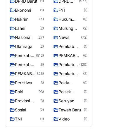
DPRD Barut
DPRD
(1)
(577)
Utara
MURUNG
Ekonomi
FYI
(1)
(1)
RAYA
Hukrim
Hukum
(4)
(8)
Kriminal
Lahei
Murung
(2)
(2)
Raya
Nasional
News
(27)
(72)
Olahraga
Pemkab
(2)
(1)
Barito Utar
Pemkab
PEMKAB
(512)
(6)
Barito
BARITO
Pemkab
Pemkab
(6)
(120)
Utara
UTARA
Barut
Murung
PEMKAB
Pemkab
(326)
(2)
Raya
MURUNG
Puruk Cahu
Peristiwa
Polda
(3)
(9)
RAYA
Kalteng
Polri
Polsek
(93)
(1)
Teweh Timur
Provinsi
Seruyan
(3)
(1)
Kalteng
Sosial
Teweh Baru
(2)
(1)
TNI
Video
(1)
(1)