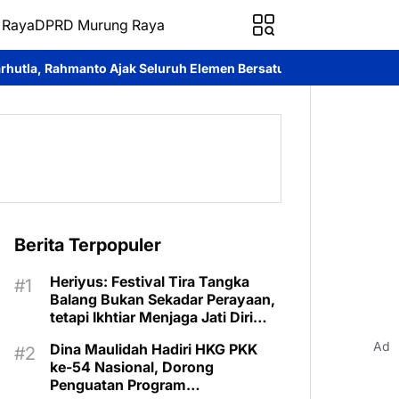
 Raya
DPRD Murung Raya
luruh Elemen Bersatu Cegah Bencana
Perkuat Sinergi dan Layan
Berita Terpopuler
Heriyus: Festival Tira Tangka
Balang Bukan Sekadar Perayaan,
tetapi Ikhtiar Menjaga Jati Diri
Murung Raya
Ad
Dina Maulidah Hadiri HKG PKK
ke-54 Nasional, Dorong
Penguatan Program