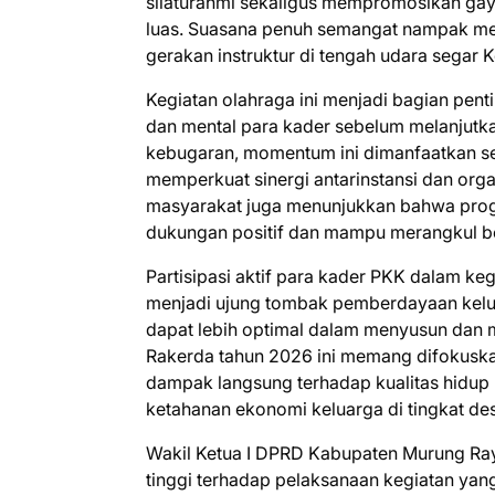
silaturahmi sekaligus mempromosikan gay
luas. Suasana penuh semangat nampak meny
gerakan instruktur di tengah udara segar 
​Kegiatan olahraga ini menjadi bagian pen
dan mental para kader sebelum melanjutk
kebugaran, momentum ini dimanfaatkan se
memperkuat sinergi antarinstansi dan org
masyarakat juga menunjukkan bahwa pro
dukungan positif dan mampu merangkul be
​Partisipasi aktif para kader PKK dalam keg
menjadi ujung tombak pemberdayaan kelua
dapat lebih optimal dalam menyusun dan 
Rakerda tahun 2026 ini memang difokus
dampak langsung terhadap kualitas hidup
ketahanan ekonomi keluarga di tingkat d
​Wakil Ketua I DPRD Kabupaten Murung Ray
tinggi terhadap pelaksanaan kegiatan ya