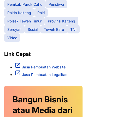
Pemkab Puruk Cahu
Peristiwa
Polda Kalteng
Polri
Polsek Teweh Timur
Provinsi Kalteng
Seruyan
Sosial
Teweh Baru
TNI
Video
Link Cepat
Jasa Pembuatan Website
Jasa Pembuatan Legalitas
Bangun Bisnis
atau Media dari