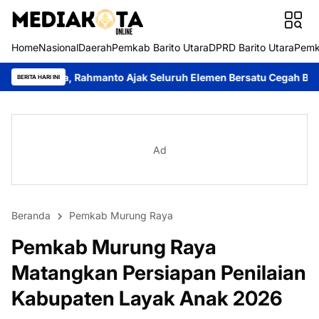
Home
Nasional
Daerah
Pemkab Barito Utara
DPRD Barito Utara
Pemk
nto Ajak Seluruh Elemen Bersatu Cegah Bencana
Perkuat Siner
BERITA HARI INI
Ad
Beranda
Pemkab Murung Raya
Pemkab Murung Raya
Matangkan Persiapan Penilaian
Kabupaten Layak Anak 2026