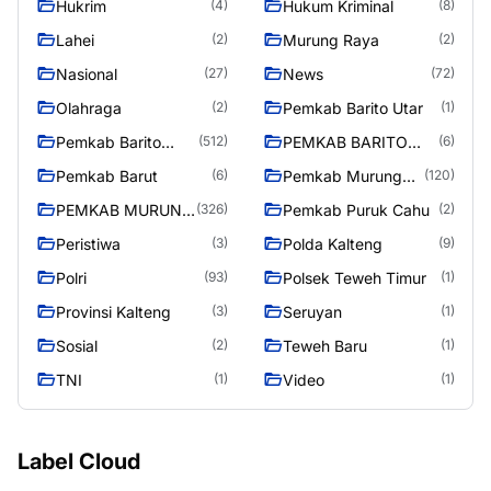
Hukrim
Hukum Kriminal
(4)
(8)
Lahei
Murung Raya
(2)
(2)
Nasional
News
(27)
(72)
Olahraga
Pemkab Barito Utar
(2)
(1)
Pemkab Barito
PEMKAB BARITO
(512)
(6)
Utara
UTARA
Pemkab Barut
Pemkab Murung
(6)
(120)
Raya
PEMKAB MURUNG
Pemkab Puruk Cahu
(326)
(2)
RAYA
Peristiwa
Polda Kalteng
(3)
(9)
Polri
Polsek Teweh Timur
(93)
(1)
Provinsi Kalteng
Seruyan
(3)
(1)
Sosial
Teweh Baru
(2)
(1)
TNI
Video
(1)
(1)
Label Cloud