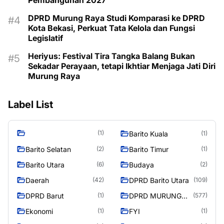
DPRD Murung Raya Studi Komparasi ke DPRD
Kota Bekasi, Perkuat Tata Kelola dan Fungsi
Legislatif
Heriyus: Festival Tira Tangka Balang Bukan
Sekadar Perayaan, tetapi Ikhtiar Menjaga Jati Diri
Murung Raya
Label List
(1)
Barito Kuala
(1)
Barito Selatan
Barito Timur
(2)
(1)
Barito Utara
Budaya
(6)
(2)
Daerah
DPRD Barito Utara
(42)
(109)
DPRD Barut
DPRD MURUNG
(1)
(577)
RAYA
Ekonomi
FYI
(1)
(1)