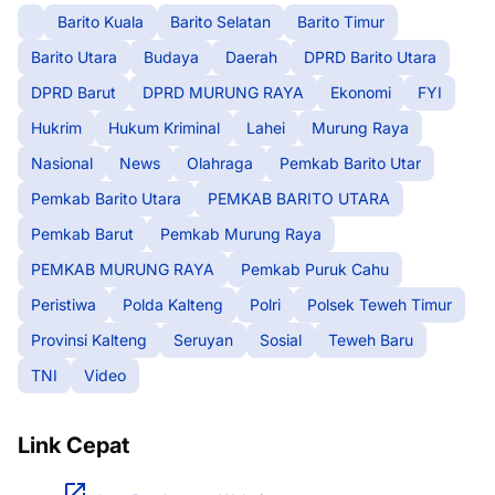
Barito Kuala
Barito Selatan
Barito Timur
Barito Utara
Budaya
Daerah
DPRD Barito Utara
DPRD Barut
DPRD MURUNG RAYA
Ekonomi
FYI
Hukrim
Hukum Kriminal
Lahei
Murung Raya
Nasional
News
Olahraga
Pemkab Barito Utar
Pemkab Barito Utara
PEMKAB BARITO UTARA
Pemkab Barut
Pemkab Murung Raya
PEMKAB MURUNG RAYA
Pemkab Puruk Cahu
Peristiwa
Polda Kalteng
Polri
Polsek Teweh Timur
Provinsi Kalteng
Seruyan
Sosial
Teweh Baru
TNI
Video
Link Cepat