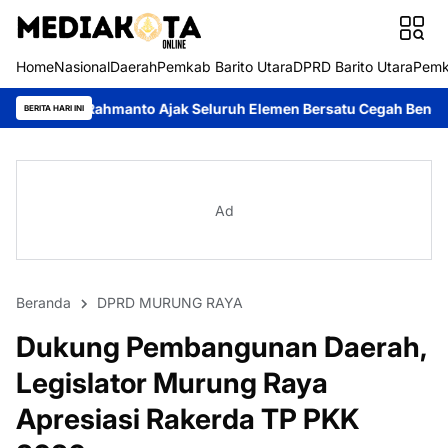
Home
Nasional
Daerah
Pemkab Barito Utara
DPRD Barito Utara
Pemk
nto Ajak Seluruh Elemen Bersatu Cegah Bencana
Perkuat Siner
BERITA HARI INI
Ad
Beranda
DPRD MURUNG RAYA
Dukung Pembangunan Daerah,
Legislator Murung Raya
Apresiasi Rakerda TP PKK