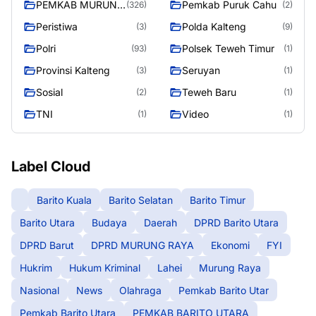
PEMKAB MURUNG
Pemkab Puruk Cahu
(326)
(2)
RAYA
Peristiwa
Polda Kalteng
(3)
(9)
Polri
Polsek Teweh Timur
(93)
(1)
Provinsi Kalteng
Seruyan
(3)
(1)
Sosial
Teweh Baru
(2)
(1)
TNI
Video
(1)
(1)
Label Cloud
Barito Kuala
Barito Selatan
Barito Timur
Barito Utara
Budaya
Daerah
DPRD Barito Utara
DPRD Barut
DPRD MURUNG RAYA
Ekonomi
FYI
Hukrim
Hukum Kriminal
Lahei
Murung Raya
Nasional
News
Olahraga
Pemkab Barito Utar
Pemkab Barito Utara
PEMKAB BARITO UTARA