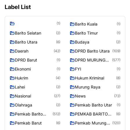
Label List
(1)
Barito Kuala
(1)
Barito Selatan
Barito Timur
(2)
(1)
Barito Utara
Budaya
(6)
(2)
Daerah
DPRD Barito Utara
(42)
(109)
DPRD Barut
DPRD MURUNG
(1)
(577)
RAYA
Ekonomi
FYI
(1)
(1)
Hukrim
Hukum Kriminal
(4)
(8)
Lahei
Murung Raya
(2)
(2)
Nasional
News
(27)
(72)
Olahraga
Pemkab Barito Utar
(2)
(1)
Pemkab Barito
PEMKAB BARITO
(512)
(6)
Utara
UTARA
Pemkab Barut
Pemkab Murung
(6)
(120)
Raya