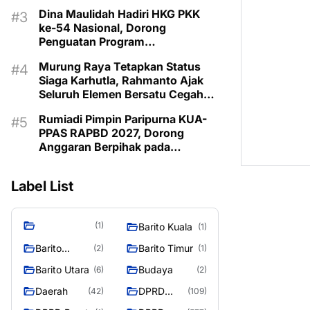
Pembangunan 2027
Dina Maulidah Hadiri HKG PKK
ke-54 Nasional, Dorong
Penguatan Program
Pemberdayaan Keluarga di
Murung Raya Tetapkan Status
Murung Raya
Siaga Karhutla, Rahmanto Ajak
Seluruh Elemen Bersatu Cegah
Bencana
Rumiadi Pimpin Paripurna KUA-
PPAS RAPBD 2027, Dorong
Anggaran Berpihak pada
Masyarakat
Label List
(1)
Barito Kuala
(1)
Barito
Barito Timur
(2)
(1)
Selatan
Barito Utara
Budaya
(6)
(2)
Daerah
DPRD
(42)
(109)
Barito