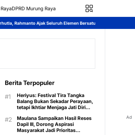
 Raya
DPRD Murung Raya
eluruh Elemen Bersatu Cegah Bencana
Perkuat Sinergi dan Laya
Berita Terpopuler
Heriyus: Festival Tira Tangka
Balang Bukan Sekadar Perayaan,
tetapi Ikhtiar Menjaga Jati Diri
Murung Raya
Ad
Maulana Sampaikan Hasil Reses
Dapil III, Dorong Aspirasi
Masyarakat Jadi Prioritas