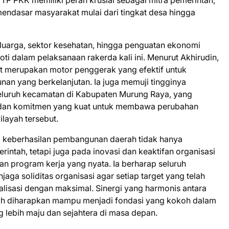
 PKK memiliki peran krusial sebagai mitra pemerintah,
ndasar masyarakat mulai dari tingkat desa hingga
uarga, sektor kesehatan, hingga penguatan ekonomi
ti dalam pelaksanaan rakerda kali ini. Menurut Akhirudin,
t merupakan motor penggerak yang efektif untuk
 yang berkelanjutan. Ia juga memuji tingginya
seluruh kecamatan di Kabupaten Murung Raya, yang
 dan komitmen yang kuat untuk membawa perubahan
ilayah tersebut.
wa keberhasilan pembangunan daerah tidak hanya
intah, tetapi juga pada inovasi dan keaktifan organisasi
n program kerja yang nyata. Ia berharap seluruh
ga soliditas organisasi agar setiap target yang telah
alisasi dengan maksimal. Sinergi yang harmonis antara
rah diharapkan mampu menjadi fondasi yang kokoh dalam
lebih maju dan sejahtera di masa depan.