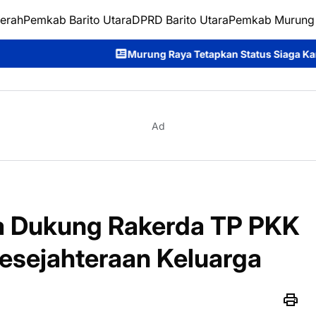
erah
Pemkab Barito Utara
DPRD Barito Utara
Pemkab Murung
Murung Raya Tetapkan Status Siaga Karhutla, Rahmanto Ajak S
Ad
 Dukung Rakerda TP PKK
esejahteraan Keluarga