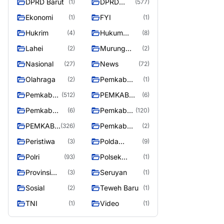
DPRD Barut
DPRD
(1)
(577)
Utara
MURUNG
Ekonomi
FYI
(1)
(1)
RAYA
Hukrim
Hukum
(4)
(8)
Kriminal
Lahei
Murung
(2)
(2)
Raya
Nasional
News
(27)
(72)
Olahraga
Pemkab
(2)
(1)
Barito Utar
Pemkab
PEMKAB
(512)
(6)
Barito
BARITO
Pemkab
Pemkab
(6)
(120)
Utara
UTARA
Barut
Murung
PEMKAB
Pemkab
(326)
(2)
Raya
MURUNG
Puruk Cahu
Peristiwa
Polda
(3)
(9)
RAYA
Kalteng
Polri
Polsek
(93)
(1)
Teweh Timur
Provinsi
Seruyan
(3)
(1)
Kalteng
Sosial
Teweh Baru
(2)
(1)
TNI
Video
(1)
(1)