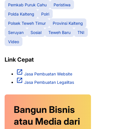
Pemkab Puruk Cahu
Peristiwa
Polda Kalteng
Polri
Polsek Teweh Timur
Provinsi Kalteng
Seruyan
Sosial
Teweh Baru
TNI
Video
Link Cepat
Jasa Pembuatan Website
Jasa Pembuatan Legalitas
Bangun Bisnis
atau Media dari