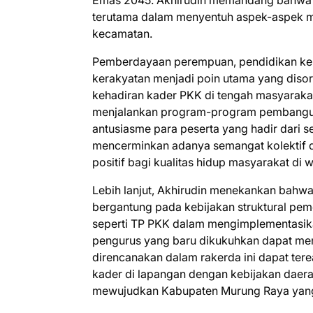
Emas 2045. Akhirudin memandang bahwa TP
terutama dalam menyentuh aspek-aspek me
kecamatan.
​Pemberdayaan perempuan, pendidikan kel
kerakyatan menjadi poin utama yang disoro
kehadiran kader PKK di tengah masyaraka
menjalankan program-program pembangunan
antusiasme para peserta yang hadir dari 
mencerminkan adanya semangat kolektif
positif bagi kualitas hidup masyarakat di w
​Lebih lanjut, Akhirudin menekankan bah
bergantung pada kebijakan struktural pemer
seperti TP PKK dalam mengimplementasika
pengurus yang baru dikukuhkan dapat menja
direncanakan dalam rakerda ini dapat tere
kader di lapangan dengan kebijakan dae
mewujudkan Kabupaten Murung Raya yang 