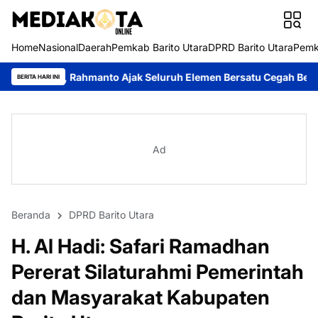
Home
Nasional
Daerah
Pemkab Barito Utara
DPRD Barito Utara
Pemk
anto Ajak Seluruh Elemen Bersatu Cegah Bencana
Perkuat Sine
BERITA HARI INI
Ad
Beranda
DPRD Barito Utara
H. Al Hadi: Safari Ramadhan
Pererat Silaturahmi Pemerintah
dan Masyarakat Kabupaten