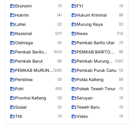
RAYA
Ekonomi
FYI
(1)
(1)
Hukrim
Hukum Kriminal
(4)
(8)
Lahei
Murung Raya
(2)
(2)
Nasional
News
(27)
(72)
Olahraga
Pemkab Barito Utar
(2)
(1)
Pemkab Barito
PEMKAB BARITO
(512)
(6)
Utara
UTARA
Pemkab Barut
Pemkab Murung
(6)
(120)
Raya
PEMKAB MURUNG
Pemkab Puruk Cahu
(326)
(2)
RAYA
Peristiwa
Polda Kalteng
(3)
(9)
Polri
Polsek Teweh Timur
(93)
(1)
Provinsi Kalteng
Seruyan
(3)
(1)
Sosial
Teweh Baru
(2)
(1)
TNI
Video
(1)
(1)