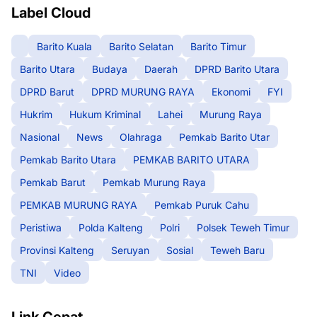
Label Cloud
Barito Kuala
Barito Selatan
Barito Timur
Barito Utara
Budaya
Daerah
DPRD Barito Utara
DPRD Barut
DPRD MURUNG RAYA
Ekonomi
FYI
Hukrim
Hukum Kriminal
Lahei
Murung Raya
Nasional
News
Olahraga
Pemkab Barito Utar
Pemkab Barito Utara
PEMKAB BARITO UTARA
Pemkab Barut
Pemkab Murung Raya
PEMKAB MURUNG RAYA
Pemkab Puruk Cahu
Peristiwa
Polda Kalteng
Polri
Polsek Teweh Timur
Provinsi Kalteng
Seruyan
Sosial
Teweh Baru
TNI
Video