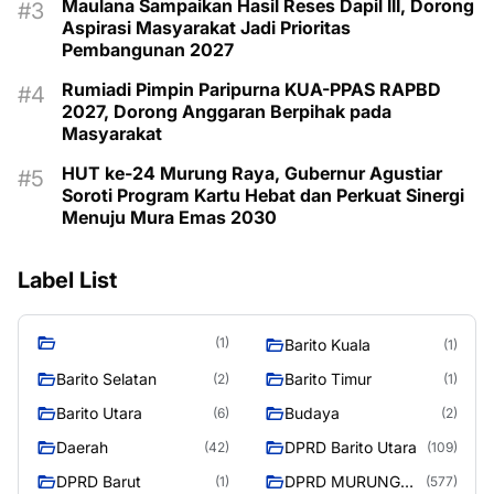
Maulana Sampaikan Hasil Reses Dapil III, Dorong
Aspirasi Masyarakat Jadi Prioritas
Pembangunan 2027
Rumiadi Pimpin Paripurna KUA-PPAS RAPBD
2027, Dorong Anggaran Berpihak pada
Masyarakat
HUT ke-24 Murung Raya, Gubernur Agustiar
Soroti Program Kartu Hebat dan Perkuat Sinergi
Menuju Mura Emas 2030
Label List
(1)
Barito Kuala
(1)
Barito Selatan
Barito Timur
(2)
(1)
Barito Utara
Budaya
(6)
(2)
Daerah
DPRD Barito Utara
(42)
(109)
DPRD Barut
DPRD MURUNG
(1)
(577)