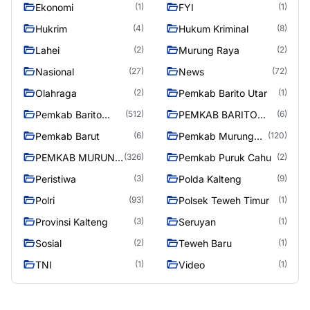
RAYA
Ekonomi
FYI
(1)
(1)
Hukrim
Hukum Kriminal
(4)
(8)
Lahei
Murung Raya
(2)
(2)
Nasional
News
(27)
(72)
Olahraga
Pemkab Barito Utar
(2)
(1)
Pemkab Barito
PEMKAB BARITO
(512)
(6)
Utara
UTARA
Pemkab Barut
Pemkab Murung
(6)
(120)
Raya
PEMKAB MURUNG
Pemkab Puruk Cahu
(326)
(2)
RAYA
Peristiwa
Polda Kalteng
(3)
(9)
Polri
Polsek Teweh Timur
(93)
(1)
Provinsi Kalteng
Seruyan
(3)
(1)
Sosial
Teweh Baru
(2)
(1)
TNI
Video
(1)
(1)