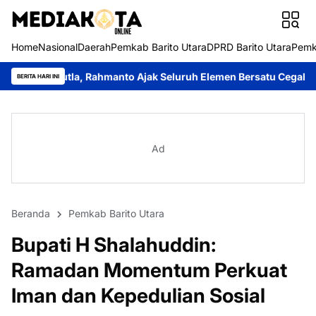
Home
Nasional
Daerah
Pemkab Barito Utara
DPRD Barito Utara
Pemk
ahmanto Ajak Seluruh Elemen Bersatu Cegah Bencana
Perkuat S
BERITA HARI INI
Ad
Beranda
Pemkab Barito Utara
Bupati H Shalahuddin:
Ramadan Momentum Perkuat
Iman dan Kepedulian Sosial