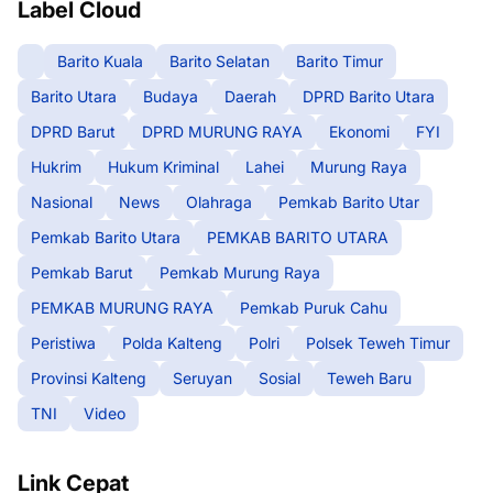
Label Cloud
Barito Kuala
Barito Selatan
Barito Timur
Barito Utara
Budaya
Daerah
DPRD Barito Utara
DPRD Barut
DPRD MURUNG RAYA
Ekonomi
FYI
Hukrim
Hukum Kriminal
Lahei
Murung Raya
Nasional
News
Olahraga
Pemkab Barito Utar
Pemkab Barito Utara
PEMKAB BARITO UTARA
Pemkab Barut
Pemkab Murung Raya
PEMKAB MURUNG RAYA
Pemkab Puruk Cahu
Peristiwa
Polda Kalteng
Polri
Polsek Teweh Timur
Provinsi Kalteng
Seruyan
Sosial
Teweh Baru
TNI
Video
Link Cepat