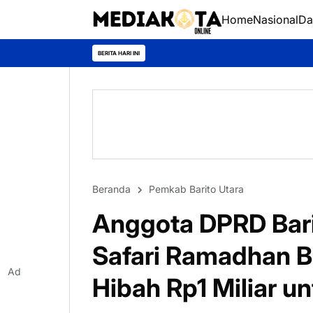
Home
Nasional
Da
Murung Raya 
BERITA HARI INI
Beranda
Pemkab Barito Utara
Anggota DPRD Barit
Safari Ramadhan Bu
Ad
Hibah Rp1 Miliar u