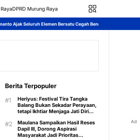
 Raya
DPRD Murung Raya
Bersatu Cegah Bencana
Perkuat Sinergi dan Layanan Digital, K
Berita Terpopuler
Heriyus: Festival Tira Tangka
Balang Bukan Sekadar Perayaan,
tetapi Ikhtiar Menjaga Jati Diri
Murung Raya
Ad
Maulana Sampaikan Hasil Reses
Dapil III, Dorong Aspirasi
Masyarakat Jadi Prioritas