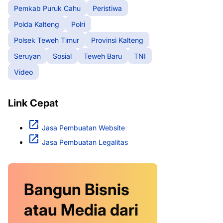
Pemkab Puruk Cahu
Peristiwa
Polda Kalteng
Polri
Polsek Teweh Timur
Provinsi Kalteng
Seruyan
Sosial
Teweh Baru
TNI
Video
Link Cepat
Jasa Pembuatan Website
Jasa Pembuatan Legalitas
Bangun Bisnis
atau Media dari