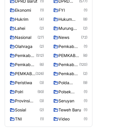
DPRD Barut
DPRD
(1)
(577)
Utara
MURUNG
Ekonomi
FYI
(1)
(1)
RAYA
Hukrim
Hukum
(4)
(8)
Kriminal
Lahei
Murung
(2)
(2)
Raya
Nasional
News
(27)
(72)
Olahraga
Pemkab
(2)
(1)
Barito Utar
Pemkab
PEMKAB
(512)
(6)
Barito
BARITO
Pemkab
Pemkab
(6)
(120)
Utara
UTARA
Barut
Murung
PEMKAB
Pemkab
(326)
(2)
Raya
MURUNG
Puruk Cahu
Peristiwa
Polda
(3)
(9)
RAYA
Kalteng
Polri
Polsek
(93)
(1)
Teweh Timur
Provinsi
Seruyan
(3)
(1)
Kalteng
Sosial
Teweh Baru
(2)
(1)
TNI
Video
(1)
(1)