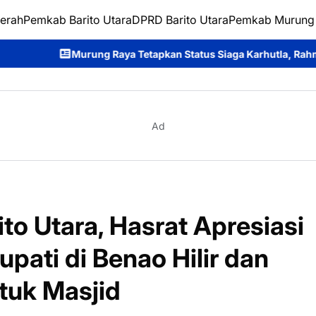
erah
Pemkab Barito Utara
DPRD Barito Utara
Pemkab Murung
Tetapkan Status Siaga Karhutla, Rahmanto Ajak Seluruh Elemen 
Ad
o Utara, Hasrat Apresiasi
pati di Benao Hilir dan
ntuk Masjid