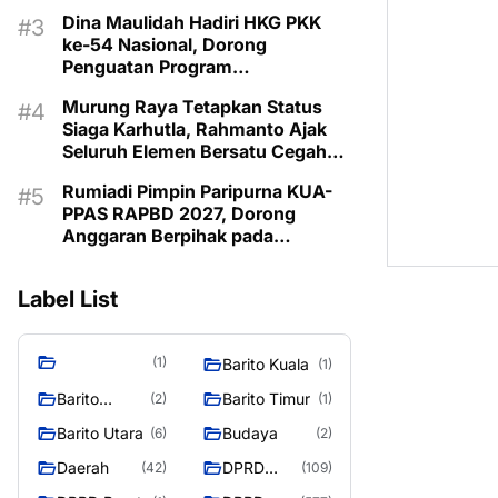
Pembangunan 2027
Dina Maulidah Hadiri HKG PKK
ke-54 Nasional, Dorong
Penguatan Program
Pemberdayaan Keluarga di
Murung Raya Tetapkan Status
Murung Raya
Siaga Karhutla, Rahmanto Ajak
Seluruh Elemen Bersatu Cegah
Bencana
Rumiadi Pimpin Paripurna KUA-
PPAS RAPBD 2027, Dorong
Anggaran Berpihak pada
Masyarakat
Label List
(1)
Barito Kuala
(1)
Barito
Barito Timur
(2)
(1)
Selatan
Barito Utara
Budaya
(6)
(2)
Daerah
DPRD
(42)
(109)
Barito