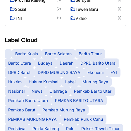
Provinsi Kalteng
Seruyan
Sosial
Teweh Baru
(2)
(1)
TNI
Video
(1)
(1)
Label Cloud
Barito Kuala
Barito Selatan
Barito Timur
Barito Utara
Budaya
Daerah
DPRD Barito Utara
DPRD Barut
DPRD MURUNG RAYA
Ekonomi
FYI
Hukrim
Hukum Kriminal
Lahei
Murung Raya
Nasional
News
Olahraga
Pemkab Barito Utar
Pemkab Barito Utara
PEMKAB BARITO UTARA
Pemkab Barut
Pemkab Murung Raya
PEMKAB MURUNG RAYA
Pemkab Puruk Cahu
Peristiwa
Polda Kalteng
Polri
Polsek Teweh Timur