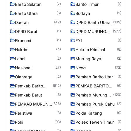
Barito Selatan
Barito Timur
(2)
(1)
Barito Utara
Budaya
(6)
(2)
Daerah
DPRD Barito Utara
(42)
(109)
DPRD Barut
DPRD MURUNG
(1)
(577)
RAYA
Ekonomi
FYI
(1)
(1)
Hukrim
Hukum Kriminal
(4)
(8)
Lahei
Murung Raya
(2)
(2)
Nasional
News
(27)
(72)
Olahraga
Pemkab Barito Utar
(2)
(1)
Pemkab Barito
PEMKAB BARITO
(512)
(6)
Utara
UTARA
Pemkab Barut
Pemkab Murung
(6)
(120)
Raya
PEMKAB MURUNG
Pemkab Puruk Cahu
(326)
(2)
RAYA
Peristiwa
Polda Kalteng
(3)
(9)
Polri
Polsek Teweh Timur
(93)
(1)
(3)
(1)