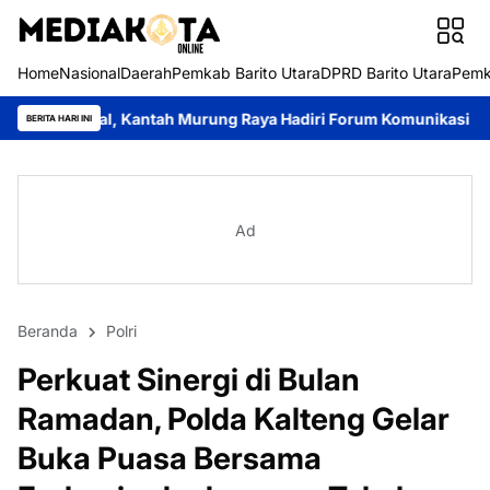
Home
Nasional
Daerah
Pemkab Barito Utara
DPRD Barito Utara
Pemk
Kantah Murung Raya Hadiri Forum Komunikasi Publik PTUN Palangk
BERITA HARI INI
Ad
Beranda
Polri
Perkuat Sinergi di Bulan
Ramadan, Polda Kalteng Gelar
Buka Puasa Bersama