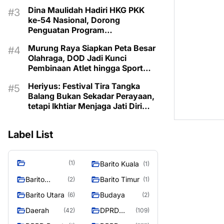
Masyarakat
Dina Maulidah Hadiri HKG PKK
ke-54 Nasional, Dorong
Penguatan Program
Pemberdayaan Keluarga di
Murung Raya Siapkan Peta Besar
Murung Raya
Olahraga, DOD Jadi Kunci
Pembinaan Atlet hingga Sport
Tourism
Heriyus: Festival Tira Tangka
Balang Bukan Sekadar Perayaan,
tetapi Ikhtiar Menjaga Jati Diri
Murung Raya
Label List
(1)
Barito Kuala
(1)
Barito
Barito Timur
(2)
(1)
Selatan
Barito Utara
Budaya
(6)
(2)
Daerah
DPRD
(42)
(109)
Barito