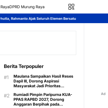
 Raya
DPRD Murung Raya
Seluruh Elemen Bersatu Cegah Bencana
Perkuat Sinergi dan Lay
Berita Terpopuler
Maulana Sampaikan Hasil Reses
Dapil III, Dorong Aspirasi
Masyarakat Jadi Prioritas
Pembangunan 2027
Ad
Rumiadi Pimpin Paripurna KUA-
PPAS RAPBD 2027, Dorong
Anggaran Berpihak pada