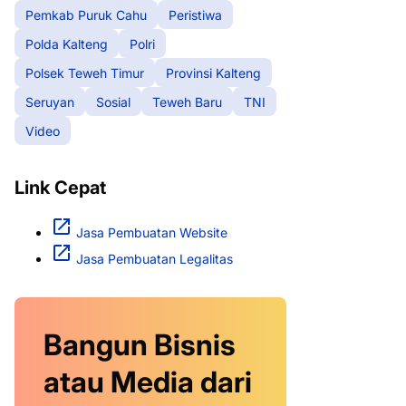
Pemkab Puruk Cahu
Peristiwa
Polda Kalteng
Polri
Polsek Teweh Timur
Provinsi Kalteng
Seruyan
Sosial
Teweh Baru
TNI
Video
Link Cepat
Jasa Pembuatan Website
Jasa Pembuatan Legalitas
Bangun Bisnis
atau Media dari