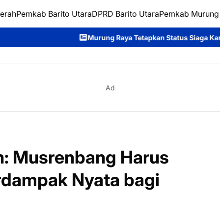
erah
Pemkab Barito Utara
DPRD Barito Utara
Pemkab Murung
Murung Raya Tetapkan Status Siaga Karhutla, Rahmanto Ajak 
Ad
n: Musrenbang Harus
erdampak Nyata bagi