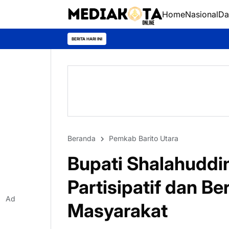
Home
Nasional
Da
BERITA HARI INI
Beranda
Pemkab Barito Utara
Bupati Shalahuddi
Partisipatif dan B
Ad
Masyarakat