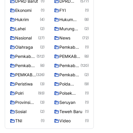
DPRD Barut
DPRD
(1)
(577)
Utara
MURUNG
Ekonomi
FYI
(1)
(1)
RAYA
Hukrim
Hukum
(4)
(8)
Kriminal
Lahei
Murung
(2)
(2)
Raya
Nasional
News
(27)
(72)
Olahraga
Pemkab
(2)
(1)
Barito Utar
Pemkab
PEMKAB
(512)
(6)
Barito
BARITO
Pemkab
Pemkab
(6)
(120)
Utara
UTARA
Barut
Murung
PEMKAB
Pemkab
(326)
(2)
Raya
MURUNG
Puruk Cahu
Peristiwa
Polda
(3)
(9)
RAYA
Kalteng
Polri
Polsek
(93)
(1)
Teweh Timur
Provinsi
Seruyan
(3)
(1)
Kalteng
Sosial
Teweh Baru
(2)
(1)
TNI
Video
(1)
(1)