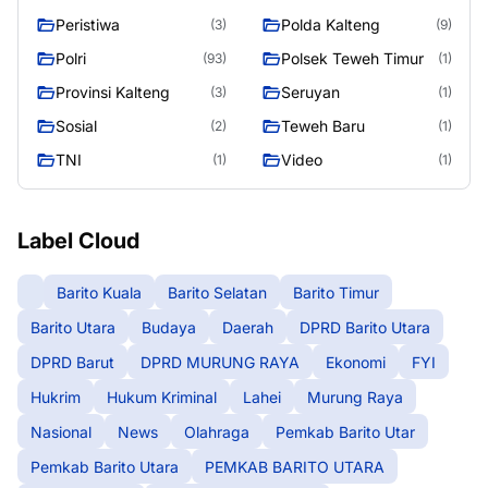
RAYA
Peristiwa
Polda Kalteng
(3)
(9)
Polri
Polsek Teweh Timur
(93)
(1)
Provinsi Kalteng
Seruyan
(3)
(1)
Sosial
Teweh Baru
(2)
(1)
TNI
Video
(1)
(1)
Label Cloud
Barito Kuala
Barito Selatan
Barito Timur
Barito Utara
Budaya
Daerah
DPRD Barito Utara
DPRD Barut
DPRD MURUNG RAYA
Ekonomi
FYI
Hukrim
Hukum Kriminal
Lahei
Murung Raya
Nasional
News
Olahraga
Pemkab Barito Utar
Pemkab Barito Utara
PEMKAB BARITO UTARA