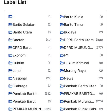
Label List
(1)
Barito Kuala
(1)
Barito Selatan
Barito Timur
(2)
(1)
Barito Utara
Budaya
(6)
(2)
Daerah
DPRD Barito Utara
(42)
(109)
DPRD Barut
DPRD MURUNG
(1)
(577)
RAYA
Ekonomi
FYI
(1)
(1)
Hukrim
Hukum Kriminal
(4)
(8)
Lahei
Murung Raya
(2)
(2)
Nasional
News
(27)
(72)
Olahraga
Pemkab Barito Utar
(2)
(1)
Pemkab Barito
PEMKAB BARITO
(512)
(6)
Utara
UTARA
Pemkab Barut
Pemkab Murung
(6)
(120)
Raya
PEMKAB MURUNG
Pemkab Puruk Cahu
(326)
(2)