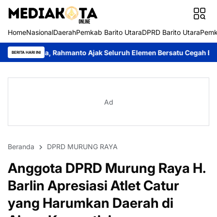
Home
Nasional
Daerah
Pemkab Barito Utara
DPRD Barito Utara
Pemk
hmanto Ajak Seluruh Elemen Bersatu Cegah Bencana
Perkuat Sin
BERITA HARI INI
Ad
Beranda
DPRD MURUNG RAYA
Anggota DPRD Murung Raya H.
Barlin Apresiasi Atlet Catur
yang Harumkan Daerah di