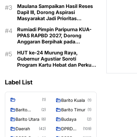
Pemberdayaan Keluarga di
Maulana Sampaikan Hasil Reses
Murung Raya
Dapil III, Dorong Aspirasi
Masyarakat Jadi Prioritas
Pembangunan 2027
Rumiadi Pimpin Paripurna KUA-
PPAS RAPBD 2027, Dorong
Anggaran Berpihak pada
Masyarakat
HUT ke-24 Murung Raya,
Gubernur Agustiar Soroti
Program Kartu Hebat dan Perkuat
Sinergi Menuju Mura Emas 2030
Label List
(1)
Barito Kuala
(1)
Barito
Barito Timur
(2)
(1)
Selatan
Barito Utara
Budaya
(6)
(2)
Daerah
DPRD
(42)
(109)
Barito