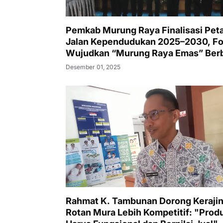
Pemkab Murung Raya Finalisasi Pet
Jalan Kependudukan 2025–2030, F
Wujudkan “Murung Raya Emas” Ber
Data
Desember 01, 2025
Rahmat K. Tambunan Dorong Keraji
Rotan Mura Lebih Kompetitif: "Prod