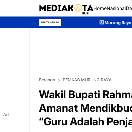
Home
Nasional
Da
Murung Raya Tetapkan Status Siaga Karh
BERITA HARI INI
Beranda
PEMKAB MURUNG RAYA
Wakil Bupati Rah
Amanat Mendikbud
Ad
“Guru Adalah Pen