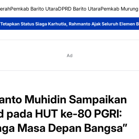
erah
Pemkab Barito Utara
DPRD Barito Utara
Pemkab Murung
utla, Rahmanto Ajak Seluruh Elemen Bersatu Cegah Bencana
Pe
Ad
manto Muhidin Sampaikan
 pada HUT ke-80 PGRI:
jaga Masa Depan Bangsa”