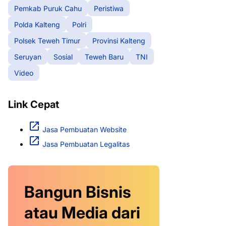
Pemkab Puruk Cahu
Peristiwa
Polda Kalteng
Polri
Polsek Teweh Timur
Provinsi Kalteng
Seruyan
Sosial
Teweh Baru
TNI
Video
Link Cepat
Jasa Pembuatan Website
Jasa Pembuatan Legalitas
Bangun Bisnis
atau Media dari