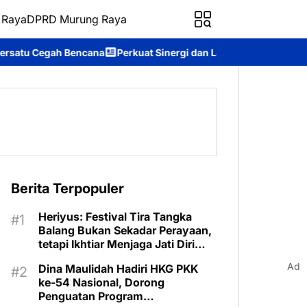
 Raya
DPRD Murung Raya
rkuat Sinergi dan Layanan Digital, Kantah Murung Raya Hadiri F
Berita Terpopuler
Heriyus: Festival Tira Tangka
Balang Bukan Sekadar Perayaan,
tetapi Ikhtiar Menjaga Jati Diri
Murung Raya
Ad
Dina Maulidah Hadiri HKG PKK
ke-54 Nasional, Dorong
Penguatan Program