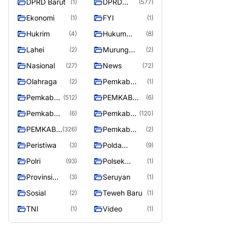
DPRD Barut
DPRD
(1)
(577)
Utara
MURUNG
Ekonomi
FYI
(1)
(1)
RAYA
Hukrim
Hukum
(4)
(8)
Kriminal
Lahei
Murung
(2)
(2)
Raya
Nasional
News
(27)
(72)
Olahraga
Pemkab
(2)
(1)
Barito Utar
Pemkab
PEMKAB
(512)
(6)
Barito
BARITO
Pemkab
Pemkab
(6)
(120)
Utara
UTARA
Barut
Murung
PEMKAB
Pemkab
(326)
(2)
Raya
MURUNG
Puruk Cahu
Peristiwa
Polda
(3)
(9)
RAYA
Kalteng
Polri
Polsek
(93)
(1)
Teweh Timur
Provinsi
Seruyan
(3)
(1)
Kalteng
Sosial
Teweh Baru
(2)
(1)
TNI
Video
(1)
(1)