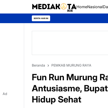
Home
Nasional
Da
Mur
BERITA HARI INI
Beranda
PEMKAB MURUNG RAYA
Fun Run Murung Ra
Antusiasme, Bupat
Ad
Hidup Sehat