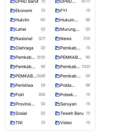
DPRD Barut
DPRD
(1)
(577)
Utara
MURUNG
Ekonomi
FYI
(1)
(1)
RAYA
Hukrim
Hukum
(4)
(8)
Kriminal
Lahei
Murung
(2)
(2)
Raya
Nasional
News
(27)
(72)
Olahraga
Pemkab
(2)
(1)
Barito Utar
Pemkab
PEMKAB
(512)
(6)
Barito
BARITO
Pemkab
Pemkab
(6)
(120)
Utara
UTARA
Barut
Murung
PEMKAB
Pemkab
(326)
(2)
Raya
MURUNG
Puruk Cahu
Peristiwa
Polda
(3)
(9)
RAYA
Kalteng
Polri
Polsek
(93)
(1)
Teweh Timur
Provinsi
Seruyan
(3)
(1)
Kalteng
Sosial
Teweh Baru
(2)
(1)
TNI
Video
(1)
(1)