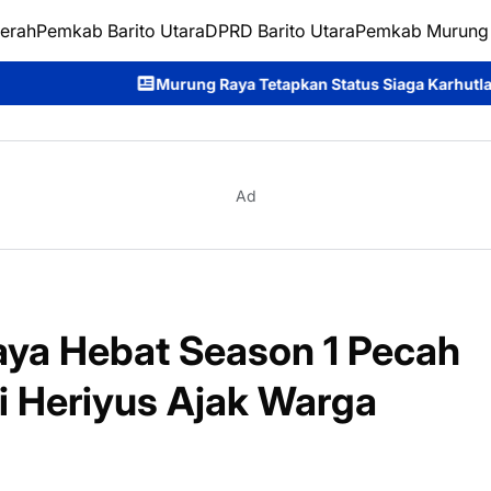
erah
Pemkab Barito Utara
DPRD Barito Utara
Pemkab Murung
ung Raya Tetapkan Status Siaga Karhutla, Rahmanto Ajak Seluru
Ad
ya Hebat Season 1 Pecah
i Heriyus Ajak Warga