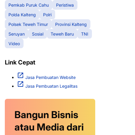
Pemkab Puruk Cahu
Peristiwa
Polda Kalteng
Polri
Polsek Teweh Timur
Provinsi Kalteng
Seruyan
Sosial
Teweh Baru
TNI
Video
Link Cepat
Jasa Pembuatan Website
Jasa Pembuatan Legalitas
Bangun Bisnis
atau Media dari