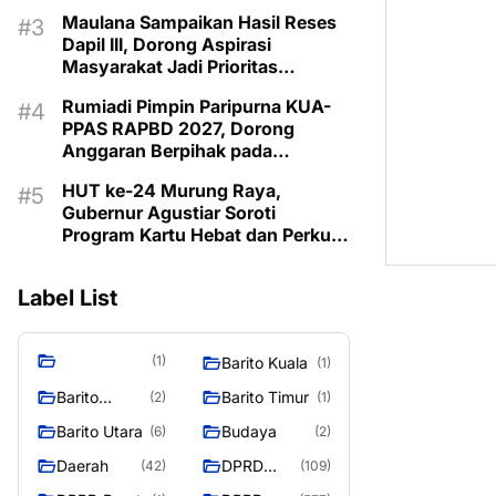
Pemberdayaan Keluarga di
Maulana Sampaikan Hasil Reses
Murung Raya
Dapil III, Dorong Aspirasi
Masyarakat Jadi Prioritas
Pembangunan 2027
Rumiadi Pimpin Paripurna KUA-
PPAS RAPBD 2027, Dorong
Anggaran Berpihak pada
Masyarakat
HUT ke-24 Murung Raya,
Gubernur Agustiar Soroti
Program Kartu Hebat dan Perkuat
Sinergi Menuju Mura Emas 2030
Label List
(1)
Barito Kuala
(1)
Barito
Barito Timur
(2)
(1)
Selatan
Barito Utara
Budaya
(6)
(2)
Daerah
DPRD
(42)
(109)
Barito