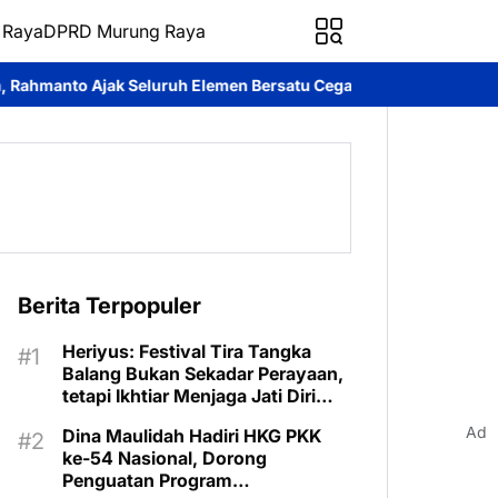
 Raya
DPRD Murung Raya
h Elemen Bersatu Cegah Bencana
Perkuat Sinergi dan Layanan D
Berita Terpopuler
Heriyus: Festival Tira Tangka
Balang Bukan Sekadar Perayaan,
tetapi Ikhtiar Menjaga Jati Diri
Murung Raya
Ad
Dina Maulidah Hadiri HKG PKK
ke-54 Nasional, Dorong
Penguatan Program