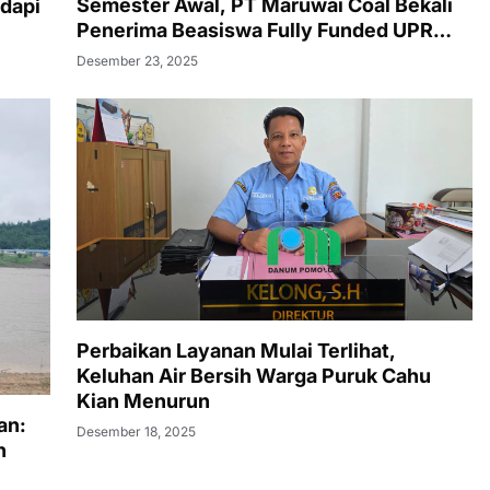
Semester Awal, PT Maruwai Coal Bekali
dapi
Penerima Beasiswa Fully Funded UPR
dengan Soft Skills dan Pemetaan Potensi
Desember 23, 2025
Diri
Perbaikan Layanan Mulai Terlihat,
Keluhan Air Bersih Warga Puruk Cahu
Kian Menurun
an:
Desember 18, 2025
h