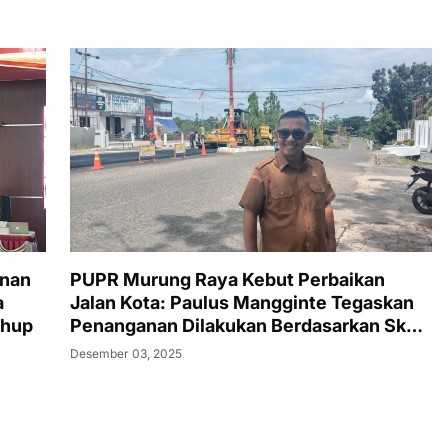
unan
PUPR Murung Raya Kebut Perbaikan
a
Jalan Kota: Paulus Mangginte Tegaskan
uhup
Penanganan Dilakukan Berdasarkan Skala
Prioritas
Desember 03, 2025