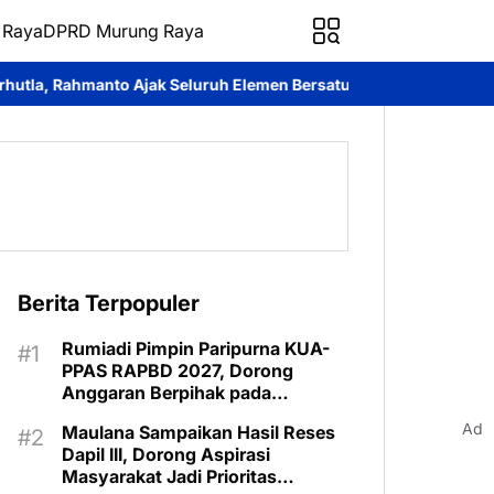
 Raya
DPRD Murung Raya
luruh Elemen Bersatu Cegah Bencana
Perkuat Sinergi dan Laya
Berita Terpopuler
Rumiadi Pimpin Paripurna KUA-
PPAS RAPBD 2027, Dorong
Anggaran Berpihak pada
Masyarakat
Ad
Maulana Sampaikan Hasil Reses
Dapil III, Dorong Aspirasi
Masyarakat Jadi Prioritas