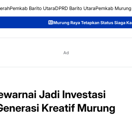
erah
Pemkab Barito Utara
DPRD Barito Utara
Pemkab Murung
Murung Raya Tetapkan Status Siaga Karhutla, Rahmanto Ajak Se
Ad
warnai Jadi Investasi
Generasi Kreatif Murung