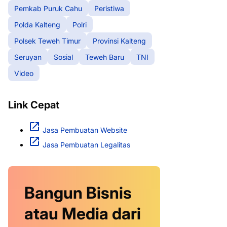
Pemkab Puruk Cahu
Peristiwa
Polda Kalteng
Polri
Polsek Teweh Timur
Provinsi Kalteng
Seruyan
Sosial
Teweh Baru
TNI
Video
Link Cepat
Jasa Pembuatan Website
Jasa Pembuatan Legalitas
Bangun Bisnis
atau Media dari