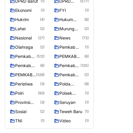
DPRD Barut
DPRD
(1)
(577)
Utara
MURUNG
Ekonomi
FYI
(1)
(1)
RAYA
Hukrim
Hukum
(4)
(8)
Kriminal
Lahei
Murung
(2)
(2)
Raya
Nasional
News
(27)
(72)
Olahraga
Pemkab
(2)
(1)
Barito Utar
Pemkab
PEMKAB
(512)
(6)
Barito
BARITO
Pemkab
Pemkab
(6)
(120)
Utara
UTARA
Barut
Murung
PEMKAB
Pemkab
(326)
(2)
Raya
MURUNG
Puruk Cahu
Peristiwa
Polda
(3)
(9)
RAYA
Kalteng
Polri
Polsek
(93)
(1)
Teweh Timur
Provinsi
Seruyan
(3)
(1)
Kalteng
Sosial
Teweh Baru
(2)
(1)
TNI
Video
(1)
(1)