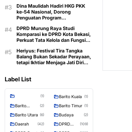
Pembangunan 2027
Dina Maulidah Hadiri HKG PKK
ke-54 Nasional, Dorong
Penguatan Program
Pemberdayaan Keluarga di
DPRD Murung Raya Studi
Murung Raya
Komparasi ke DPRD Kota Bekasi,
Perkuat Tata Kelola dan Fungsi
Legislatif
Heriyus: Festival Tira Tangka
Balang Bukan Sekadar Perayaan,
tetapi Ikhtiar Menjaga Jati Diri
Murung Raya
Label List
(1)
Barito Kuala
(1)
Barito
Barito Timur
(2)
(1)
Selatan
Barito Utara
Budaya
(6)
(2)
Daerah
DPRD
(42)
(109)
Barito