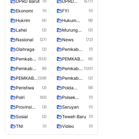
DPRD Barut
DPRD
(1)
(577)
Utara
MURUNG
Ekonomi
FYI
(1)
(1)
RAYA
Hukrim
Hukum
(4)
(8)
Kriminal
Lahei
Murung
(2)
(2)
Raya
Nasional
News
(27)
(72)
Olahraga
Pemkab
(2)
(1)
Barito Utar
Pemkab
PEMKAB
(512)
(6)
Barito
BARITO
Pemkab
Pemkab
(6)
(120)
Utara
UTARA
Barut
Murung
PEMKAB
Pemkab
(326)
(2)
Raya
MURUNG
Puruk Cahu
Peristiwa
Polda
(3)
(9)
RAYA
Kalteng
Polri
Polsek
(93)
(1)
Teweh Timur
Provinsi
Seruyan
(3)
(1)
Kalteng
Sosial
Teweh Baru
(2)
(1)
TNI
Video
(1)
(1)