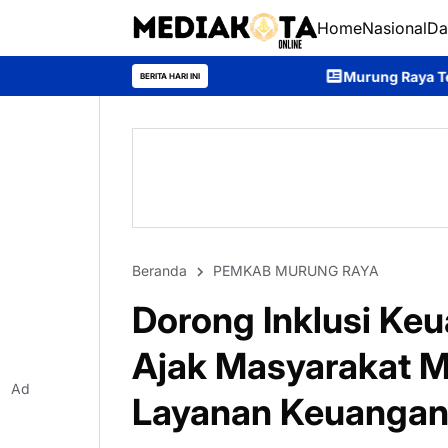
Home
Nasional
Da
Murung Raya Tetapkan Status Siaga Karhutl
BERITA HARI INI
Beranda
PEMKAB MURUNG RAYA
Dorong Inklusi Keu
Ajak Masyarakat 
Ad
Layanan Keuangan