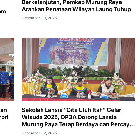
Berkelanjutan, Pemkab Murung Raya
Arahkan Penataan Wilayah Laung Tuhup
lam
Desember 09, 2025
kan
Sekolah Lansia “Gita Uluh Itah” Gelar
rpri
Wisuda 2025, DP3A Dorong Lansia
Murung Raya Tetap Berdaya dan Percaya
Diri
Desember 02, 2025