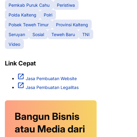
Pemkab Puruk Cahu
Peristiwa
Polda Kalteng
Polri
Polsek Teweh Timur
Provinsi Kalteng
Seruyan
Sosial
Teweh Baru
TNI
Video
Link Cepat
Jasa Pembuatan Website
Jasa Pembuatan Legalitas
Bangun Bisnis
atau Media dari