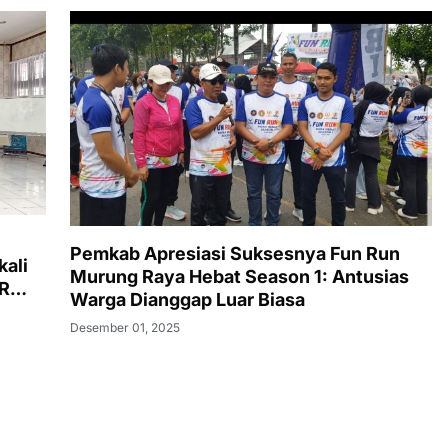
Pemkab Apresiasi Suksesnya Fun Run
kali
Murung Raya Hebat Season 1: Antusias
PR
Warga Dianggap Luar Biasa
tensi
Desember 01, 2025