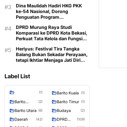
Pembangunan 2027
Dina Maulidah Hadiri HKG PKK
ke-54 Nasional, Dorong
Penguatan Program
Pemberdayaan Keluarga di
DPRD Murung Raya Studi
Murung Raya
Komparasi ke DPRD Kota Bekasi,
Perkuat Tata Kelola dan Fungsi
Legislatif
Heriyus: Festival Tira Tangka
Balang Bukan Sekadar Perayaan,
tetapi Ikhtiar Menjaga Jati Diri
Murung Raya
Label List
(1)
Barito Kuala
(1)
Barito
Barito Timur
(2)
(1)
Selatan
Barito Utara
Budaya
(6)
(2)
Daerah
DPRD
(42)
(109)
Barito