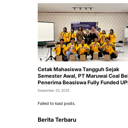
Cetak Mahasiswa Tangguh Sejak
Semester Awal, PT Maruwai Coal Be
Penerima Beasiswa Fully Funded U
dengan Soft Skills dan Pemetaan Po
Desember 23, 2025
Diri
Failed to load posts.
Berita Terbaru