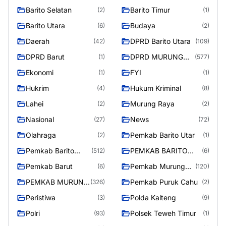
Barito Selatan
Barito Timur
(2)
(1)
Barito Utara
Budaya
(6)
(2)
Daerah
DPRD Barito Utara
(42)
(109)
DPRD Barut
DPRD MURUNG
(1)
(577)
RAYA
Ekonomi
FYI
(1)
(1)
Hukrim
Hukum Kriminal
(4)
(8)
Lahei
Murung Raya
(2)
(2)
Nasional
News
(27)
(72)
Olahraga
Pemkab Barito Utar
(2)
(1)
Pemkab Barito
PEMKAB BARITO
(512)
(6)
Utara
UTARA
Pemkab Barut
Pemkab Murung
(6)
(120)
Raya
PEMKAB MURUNG
Pemkab Puruk Cahu
(326)
(2)
RAYA
Peristiwa
Polda Kalteng
(3)
(9)
Polri
Polsek Teweh Timur
(93)
(1)