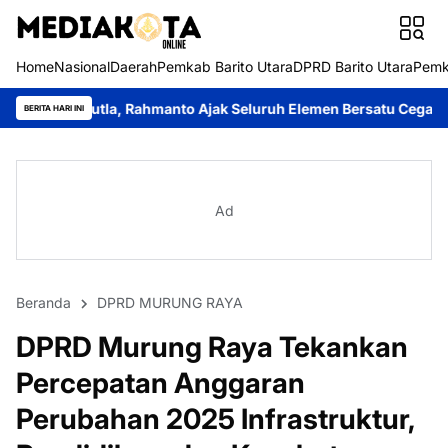
Home
Nasional
Daerah
Pemkab Barito Utara
DPRD Barito Utara
Pemk
Rahmanto Ajak Seluruh Elemen Bersatu Cegah Bencana
Perkuat 
BERITA HARI INI
Ad
Beranda
DPRD MURUNG RAYA
DPRD Murung Raya Tekankan
Percepatan Anggaran
Perubahan 2025 Infrastruktur,