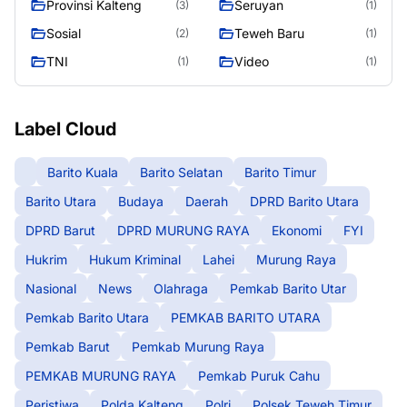
Provinsi Kalteng
Seruyan
(3)
(1)
Sosial
Teweh Baru
(2)
(1)
TNI
Video
(1)
(1)
Label Cloud
Barito Kuala
Barito Selatan
Barito Timur
Barito Utara
Budaya
Daerah
DPRD Barito Utara
DPRD Barut
DPRD MURUNG RAYA
Ekonomi
FYI
Hukrim
Hukum Kriminal
Lahei
Murung Raya
Nasional
News
Olahraga
Pemkab Barito Utar
Pemkab Barito Utara
PEMKAB BARITO UTARA
Pemkab Barut
Pemkab Murung Raya
PEMKAB MURUNG RAYA
Pemkab Puruk Cahu
Peristiwa
Polda Kalteng
Polri
Polsek Teweh Timur