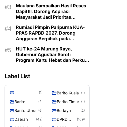
Pemberdayaan Keluarga di
Maulana Sampaikan Hasil Reses
Murung Raya
Dapil III, Dorong Aspirasi
Masyarakat Jadi Prioritas
Pembangunan 2027
Rumiadi Pimpin Paripurna KUA-
PPAS RAPBD 2027, Dorong
Anggaran Berpihak pada
Masyarakat
HUT ke-24 Murung Raya,
Gubernur Agustiar Soroti
Program Kartu Hebat dan Perkuat
Sinergi Menuju Mura Emas 2030
Label List
(1)
Barito Kuala
(1)
Barito
Barito Timur
(2)
(1)
Selatan
Barito Utara
Budaya
(6)
(2)
Daerah
DPRD
(42)
(109)
Barito