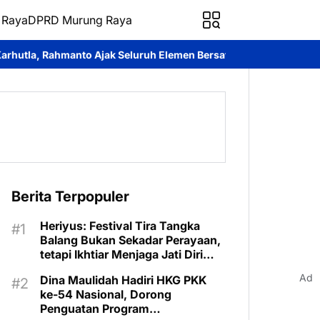
 Raya
DPRD Murung Raya
 Seluruh Elemen Bersatu Cegah Bencana
Perkuat Sinergi dan La
Berita Terpopuler
Heriyus: Festival Tira Tangka
Balang Bukan Sekadar Perayaan,
tetapi Ikhtiar Menjaga Jati Diri
Murung Raya
Ad
Dina Maulidah Hadiri HKG PKK
ke-54 Nasional, Dorong
Penguatan Program