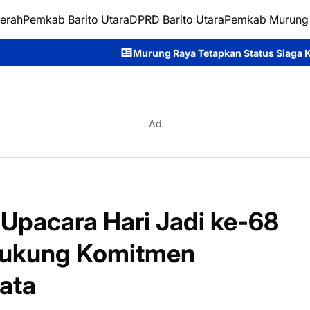
erah
Pemkab Barito Utara
DPRD Barito Utara
Pemkab Murung
Murung Raya Tetapkan Status Siaga Karhutla, Rahmanto Ajak
Ad
 Upacara Hari Jadi ke-68
 Dukung Komitmen
ata