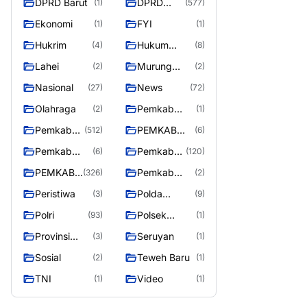
DPRD Barut
DPRD
(1)
(577)
Utara
MURUNG
Ekonomi
FYI
(1)
(1)
RAYA
Hukrim
Hukum
(4)
(8)
Kriminal
Lahei
Murung
(2)
(2)
Raya
Nasional
News
(27)
(72)
Olahraga
Pemkab
(2)
(1)
Barito Utar
Pemkab
PEMKAB
(512)
(6)
Barito
BARITO
Pemkab
Pemkab
(6)
(120)
Utara
UTARA
Barut
Murung
PEMKAB
Pemkab
(326)
(2)
Raya
MURUNG
Puruk Cahu
Peristiwa
Polda
(3)
(9)
RAYA
Kalteng
Polri
Polsek
(93)
(1)
Teweh Timur
Provinsi
Seruyan
(3)
(1)
Kalteng
Sosial
Teweh Baru
(2)
(1)
TNI
Video
(1)
(1)