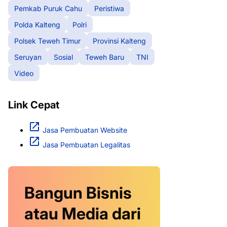
Pemkab Puruk Cahu
Peristiwa
Polda Kalteng
Polri
Polsek Teweh Timur
Provinsi Kalteng
Seruyan
Sosial
Teweh Baru
TNI
Video
Link Cepat
Jasa Pembuatan Website
Jasa Pembuatan Legalitas
Bangun Bisnis
atau Media dari