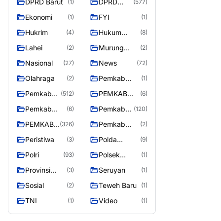
DPRD Barut
DPRD
(1)
(577)
Utara
MURUNG
Ekonomi
FYI
(1)
(1)
RAYA
Hukrim
Hukum
(4)
(8)
Kriminal
Lahei
Murung
(2)
(2)
Raya
Nasional
News
(27)
(72)
Olahraga
Pemkab
(2)
(1)
Barito Utar
Pemkab
PEMKAB
(512)
(6)
Barito
BARITO
Pemkab
Pemkab
(6)
(120)
Utara
UTARA
Barut
Murung
PEMKAB
Pemkab
(326)
(2)
Raya
MURUNG
Puruk Cahu
Peristiwa
Polda
(3)
(9)
RAYA
Kalteng
Polri
Polsek
(93)
(1)
Teweh Timur
Provinsi
Seruyan
(3)
(1)
Kalteng
Sosial
Teweh Baru
(2)
(1)
TNI
Video
(1)
(1)