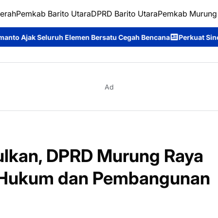
erah
Pemkab Barito Utara
DPRD Barito Utara
Pemkab Murung
Elemen Bersatu Cegah Bencana
Perkuat Sinergi dan Layanan Di
Ad
sulkan, DPRD Murung Raya
 Hukum dan Pembangunan