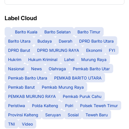
Label Cloud
Barito Kuala
Barito Selatan
Barito Timur
Barito Utara
Budaya
Daerah
DPRD Barito Utara
DPRD Barut
DPRD MURUNG RAYA
Ekonomi
FYI
Hukrim
Hukum Kriminal
Lahei
Murung Raya
Nasional
News
Olahraga
Pemkab Barito Utar
Pemkab Barito Utara
PEMKAB BARITO UTARA
Pemkab Barut
Pemkab Murung Raya
PEMKAB MURUNG RAYA
Pemkab Puruk Cahu
Peristiwa
Polda Kalteng
Polri
Polsek Teweh Timur
Provinsi Kalteng
Seruyan
Sosial
Teweh Baru
TNI
Video