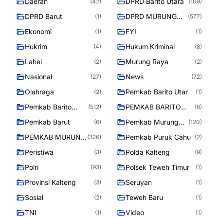
Daerah
DPRD Barito Utara
(42)
(109)
DPRD Barut
DPRD MURUNG
(1)
(577)
RAYA
Ekonomi
FYI
(1)
(1)
Hukrim
Hukum Kriminal
(4)
(8)
Lahei
Murung Raya
(2)
(2)
Nasional
News
(27)
(72)
Olahraga
Pemkab Barito Utar
(2)
(1)
Pemkab Barito
PEMKAB BARITO
(512)
(6)
Utara
UTARA
Pemkab Barut
Pemkab Murung
(6)
(120)
Raya
PEMKAB MURUNG
Pemkab Puruk Cahu
(326)
(2)
RAYA
Peristiwa
Polda Kalteng
(3)
(9)
Polri
Polsek Teweh Timur
(93)
(1)
Provinsi Kalteng
Seruyan
(3)
(1)
Sosial
Teweh Baru
(2)
(1)
TNI
Video
(1)
(1)