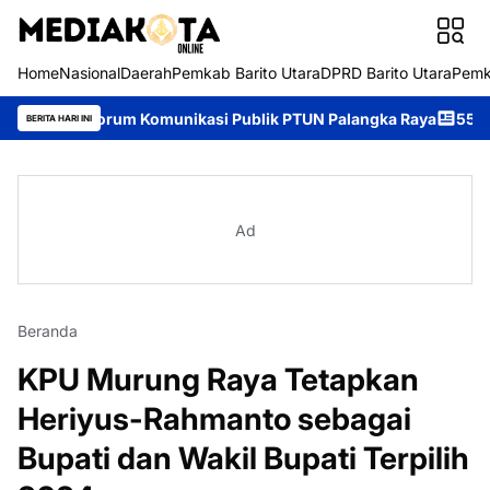
Home
Nasional
Daerah
Pemkab Barito Utara
DPRD Barito Utara
Pemk
i Forum Komunikasi Publik PTUN Palangka Raya
55 Lansia Murun
BERITA HARI INI
Ad
Beranda
KPU Murung Raya Tetapkan
Heriyus-Rahmanto sebagai
Bupati dan Wakil Bupati Terpilih