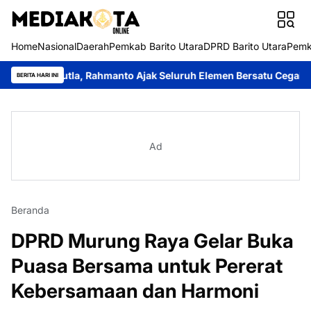
Home
Nasional
Daerah
Pemkab Barito Utara
DPRD Barito Utara
Pemk
utla, Rahmanto Ajak Seluruh Elemen Bersatu Cegah Bencana
Pe
BERITA HARI INI
Ad
Beranda
DPRD Murung Raya Gelar Buka
Puasa Bersama untuk Pererat
Kebersamaan dan Harmoni