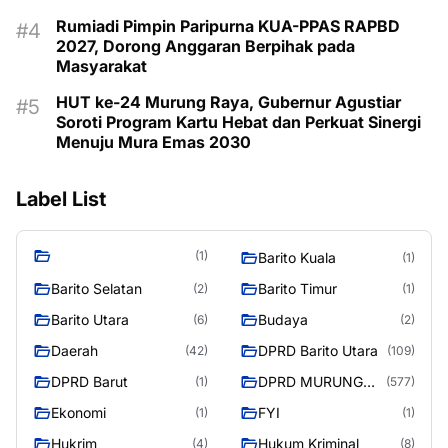
Rumiadi Pimpin Paripurna KUA-PPAS RAPBD
2027, Dorong Anggaran Berpihak pada
Masyarakat
HUT ke-24 Murung Raya, Gubernur Agustiar
Soroti Program Kartu Hebat dan Perkuat Sinergi
Menuju Mura Emas 2030
Label List
(1)
Barito Kuala
(1)
Barito Selatan
Barito Timur
(2)
(1)
Barito Utara
Budaya
(6)
(2)
Daerah
DPRD Barito Utara
(42)
(109)
DPRD Barut
DPRD MURUNG
(1)
(577)
RAYA
Ekonomi
FYI
(1)
(1)
Hukrim
Hukum Kriminal
(4)
(8)