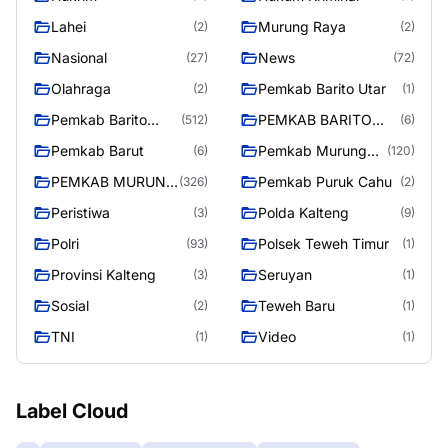
Lahei
Murung Raya
(2)
(2)
Nasional
News
(27)
(72)
Olahraga
Pemkab Barito Utar
(2)
(1)
Pemkab Barito
PEMKAB BARITO
(512)
(6)
Utara
UTARA
Pemkab Barut
Pemkab Murung
(6)
(120)
Raya
PEMKAB MURUNG
Pemkab Puruk Cahu
(326)
(2)
RAYA
Peristiwa
Polda Kalteng
(3)
(9)
Polri
Polsek Teweh Timur
(93)
(1)
Provinsi Kalteng
Seruyan
(3)
(1)
Sosial
Teweh Baru
(2)
(1)
TNI
Video
(1)
(1)
Label Cloud