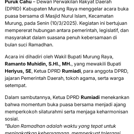
Puruk Cahu
– Dewan Perwakilan Rakyat Daerah
(DPRD) Kabupaten Murung Raya menggelar acara buka
puasa bersama di Masjid Nurul Islam, Kecamatan
Murung, pada Senin (10/3/2025). Kegiatan ini bertujuan
mempererat hubungan antara pemerintah, legislatif, dan
masyarakat dalam suasana penuh kebersamaan di
bulan suci Ramadhan.
Acara ini dihadiri oleh Wakil Bupati Murung Raya,
Ramanto Muhidin, S.HI., MH.
, yang mewakili Bupati
Heriyus, SE
, Ketua DPRD
Rumiadi
, para anggota DPRD,
jajaran Pemerintah Daerah, tokoh agama, serta warga
setempat.
Dalam sambutannya, Ketua DPRD
Rumiadi
menekankan
bahwa momentum buka puasa bersama menjadi ajang
memperkokoh silaturahmi serta menjaga keharmonisan
sosial.
"Bulan Ramadhan adalah waktu yang tepat untuk
meningkatkan kebersamaan, memperkuat toleransi,