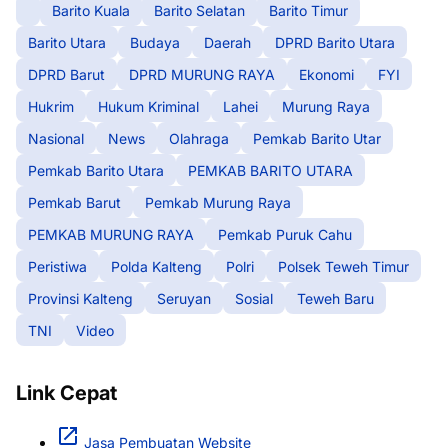
Barito Kuala
Barito Selatan
Barito Timur
Barito Utara
Budaya
Daerah
DPRD Barito Utara
DPRD Barut
DPRD MURUNG RAYA
Ekonomi
FYI
Hukrim
Hukum Kriminal
Lahei
Murung Raya
Nasional
News
Olahraga
Pemkab Barito Utar
Pemkab Barito Utara
PEMKAB BARITO UTARA
Pemkab Barut
Pemkab Murung Raya
PEMKAB MURUNG RAYA
Pemkab Puruk Cahu
Peristiwa
Polda Kalteng
Polri
Polsek Teweh Timur
Provinsi Kalteng
Seruyan
Sosial
Teweh Baru
TNI
Video
Link Cepat
Jasa Pembuatan Website