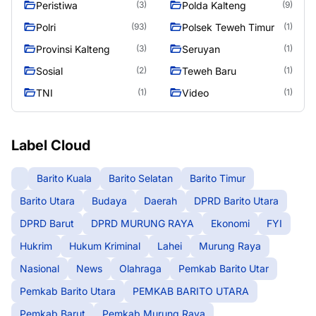
Peristiwa
Polda Kalteng
(3)
(9)
Polri
Polsek Teweh Timur
(93)
(1)
Provinsi Kalteng
Seruyan
(3)
(1)
Sosial
Teweh Baru
(2)
(1)
TNI
Video
(1)
(1)
Label Cloud
Barito Kuala
Barito Selatan
Barito Timur
Barito Utara
Budaya
Daerah
DPRD Barito Utara
DPRD Barut
DPRD MURUNG RAYA
Ekonomi
FYI
Hukrim
Hukum Kriminal
Lahei
Murung Raya
Nasional
News
Olahraga
Pemkab Barito Utar
Pemkab Barito Utara
PEMKAB BARITO UTARA
Pemkab Barut
Pemkab Murung Raya