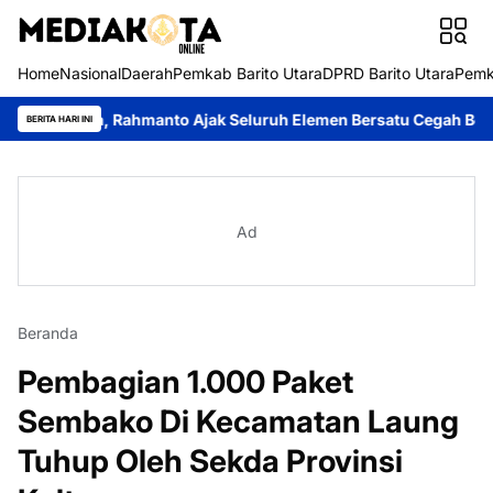
Home
Nasional
Daerah
Pemkab Barito Utara
DPRD Barito Utara
Pemk
a, Rahmanto Ajak Seluruh Elemen Bersatu Cegah Bencana
Perku
BERITA HARI INI
Ad
Beranda
Pembagian 1.000 Paket
Sembako Di Kecamatan Laung
Tuhup Oleh Sekda Provinsi