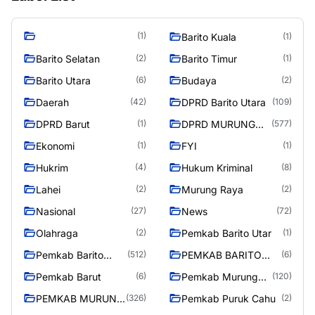
(1)
Barito Kuala
(1)
Barito Selatan
Barito Timur
(2)
(1)
Barito Utara
Budaya
(6)
(2)
Daerah
DPRD Barito Utara
(42)
(109)
DPRD Barut
DPRD MURUNG
(1)
(577)
RAYA
Ekonomi
FYI
(1)
(1)
Hukrim
Hukum Kriminal
(4)
(8)
Lahei
Murung Raya
(2)
(2)
Nasional
News
(27)
(72)
Olahraga
Pemkab Barito Utar
(2)
(1)
Pemkab Barito
PEMKAB BARITO
(512)
(6)
Utara
UTARA
Pemkab Barut
Pemkab Murung
(6)
(120)
Raya
PEMKAB MURUNG
Pemkab Puruk Cahu
(326)
(2)
RAYA