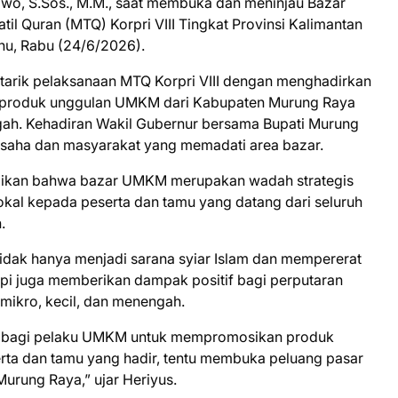
owo, S.Sos., M.M., saat membuka dan meninjau Bazar
 Quran (MTQ) Korpri VIII Tingkat Provinsi Kalimantan
ahu, Rabu (24/6/2026).
a tarik pelaksanaan MTQ Korpri VIII dengan menghadirkan
 produk unggulan UMKM dari Kabupaten Murung Raya
gah. Kehadiran Wakil Gubernur bersama Bupati Murung
 usaha dan masyarakat yang memadati area bazar.
aikan bahwa bazar UMKM merupakan wadah strategis
kal kepada peserta dan tamu yang datang dari seluruh
.
tidak hanya menjadi sarana syiar Islam dan mempererat
etapi juga memberikan dampak positif bagi perputaran
mikro, kecil, dan menengah.
ik bagi pelaku UMKM untuk mempromosikan produk
ta dan tamu yang hadir, tentu membuka peluang pasar
Murung Raya,” ujar Heriyus.