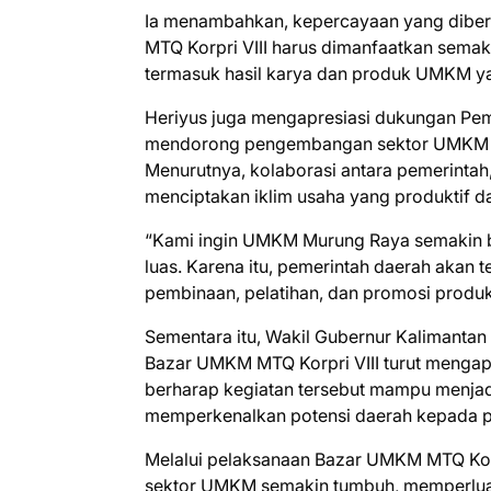
Ia menambahkan, kepercayaan yang diber
MTQ Korpri VIII harus dimanfaatkan sema
termasuk hasil karya dan produk UMKM y
Heriyus juga mengapresiasi dukungan Pem
mendorong pengembangan sektor UMKM se
Menurutnya, kolaborasi antara pemerintah
menciptakan iklim usaha yang produktif da
“Kami ingin UMKM Murung Raya semakin b
luas. Karena itu, pemerintah daerah akan
pembinaan, pelatihan, dan promosi produk
Sementara itu, Wakil Gubernur Kalimanta
Bazar UMKM MTQ Korpri VIII turut mengapres
berharap kegiatan tersebut mampu menjad
memperkenalkan potensi daerah kepada pa
Melalui pelaksanaan Bazar UMKM MTQ Korp
sektor UMKM semakin tumbuh, memperluas j