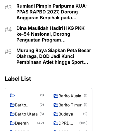
Pembangunan 2027
Rumiadi Pimpin Paripurna KUA-
PPAS RAPBD 2027, Dorong
Anggaran Berpihak pada
Masyarakat
Dina Maulidah Hadiri HKG PKK
ke-54 Nasional, Dorong
Penguatan Program
Pemberdayaan Keluarga di
Murung Raya Siapkan Peta Besar
Murung Raya
Olahraga, DOD Jadi Kunci
Pembinaan Atlet hingga Sport
Tourism
Label List
(1)
Barito Kuala
(1)
Barito
Barito Timur
(2)
(1)
Selatan
Barito Utara
Budaya
(6)
(2)
Daerah
DPRD
(42)
(109)
Barito