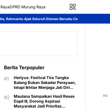
 Raya
DPRD Murung Raya
uh Elemen Bersatu Cegah Bencana
Perkuat Sinergi dan Layanan 
Berita Terpopuler
Heriyus: Festival Tira Tangka
Balang Bukan Sekadar Perayaan,
tetapi Ikhtiar Menjaga Jati Diri
Murung Raya
Ad
Maulana Sampaikan Hasil Reses
Dapil III, Dorong Aspirasi
Masyarakat Jadi Prioritas