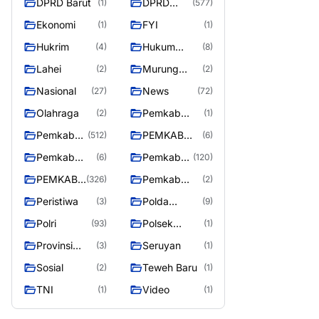
DPRD Barut
DPRD
(1)
(577)
Utara
MURUNG
Ekonomi
FYI
(1)
(1)
RAYA
Hukrim
Hukum
(4)
(8)
Kriminal
Lahei
Murung
(2)
(2)
Raya
Nasional
News
(27)
(72)
Olahraga
Pemkab
(2)
(1)
Barito Utar
Pemkab
PEMKAB
(512)
(6)
Barito
BARITO
Pemkab
Pemkab
(6)
(120)
Utara
UTARA
Barut
Murung
PEMKAB
Pemkab
(326)
(2)
Raya
MURUNG
Puruk Cahu
Peristiwa
Polda
(3)
(9)
RAYA
Kalteng
Polri
Polsek
(93)
(1)
Teweh Timur
Provinsi
Seruyan
(3)
(1)
Kalteng
Sosial
Teweh Baru
(2)
(1)
TNI
Video
(1)
(1)