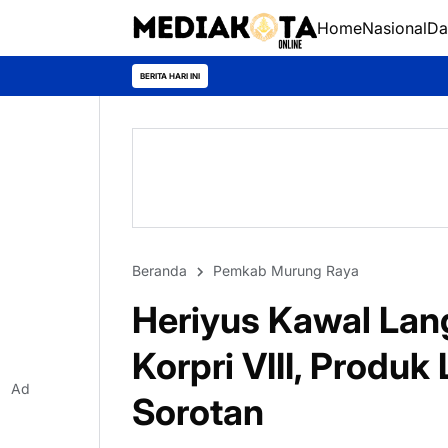
Home
Nasional
Da
Mur
BERITA HARI INI
Beranda
Pemkab Murung Raya
Heriyus Kawal La
Korpri VIII, Produ
Ad
Sorotan