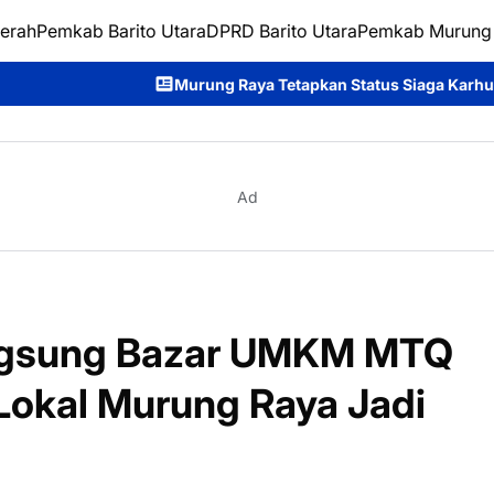
erah
Pemkab Barito Utara
DPRD Barito Utara
Pemkab Murung
ung Raya Tetapkan Status Siaga Karhutla, Rahmanto Ajak Selur
Ad
ngsung Bazar UMKM MTQ
k Lokal Murung Raya Jadi