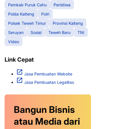
Pemkab Puruk Cahu
Peristiwa
Polda Kalteng
Polri
Polsek Teweh Timur
Provinsi Kalteng
Seruyan
Sosial
Teweh Baru
TNI
Video
Link Cepat
Jasa Pembuatan Website
Jasa Pembuatan Legalitas
Bangun Bisnis
atau Media dari