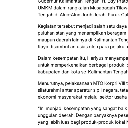
Gubernur Kalimantan Tengah, H. Edy Prat
UMKM dalam rangkaian Musabaqah Tilawatil
Tengah di Alun-Alun Jorih Jerah, Puruk C
Kegiatan tersebut menjadi salah satu day
puluhan stan yang menampilkan beragam
maupun daerah lainnya di Kalimantan Ten
Raya disambut antusias oleh para pelaku
Dalam kesempatan itu, Heriyus menyamp
untuk memperkenalkan berbagai produk lo
kabupaten dan kota se-Kalimantan Tengah
Menurutnya, pelaksanaan MTQ Korpri VIII 
silaturahmi antar aparatur sipil negara, t
ekonomi masyarakat melalui sektor usaha 
“Ini menjadi kesempatan yang sangat ba
unggulan daerah. Dengan banyaknya peser
yang lebih luas bagi produk-produk lokal 