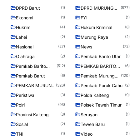
DPRD Barut
DPRD MURUNG
(1)
(577)
RAYA
Ekonomi
FYI
(1)
(1)
Hukrim
Hukum Kriminal
(4)
(8)
Lahei
Murung Raya
(2)
(2)
Nasional
News
(27)
(72)
Olahraga
Pemkab Barito Utar
(2)
(1)
Pemkab Barito
PEMKAB BARITO
(512)
(6)
Utara
UTARA
Pemkab Barut
Pemkab Murung
(6)
(120)
Raya
PEMKAB MURUNG
Pemkab Puruk Cahu
(326)
(2)
RAYA
Peristiwa
Polda Kalteng
(3)
(9)
Polri
Polsek Teweh Timur
(93)
(1)
Provinsi Kalteng
Seruyan
(3)
(1)
Sosial
Teweh Baru
(2)
(1)
TNI
Video
(1)
(1)