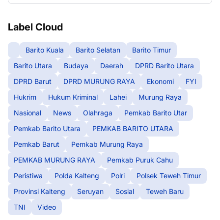
Label Cloud
Barito Kuala
Barito Selatan
Barito Timur
Barito Utara
Budaya
Daerah
DPRD Barito Utara
DPRD Barut
DPRD MURUNG RAYA
Ekonomi
FYI
Hukrim
Hukum Kriminal
Lahei
Murung Raya
Nasional
News
Olahraga
Pemkab Barito Utar
Pemkab Barito Utara
PEMKAB BARITO UTARA
Pemkab Barut
Pemkab Murung Raya
PEMKAB MURUNG RAYA
Pemkab Puruk Cahu
Peristiwa
Polda Kalteng
Polri
Polsek Teweh Timur
Provinsi Kalteng
Seruyan
Sosial
Teweh Baru
TNI
Video