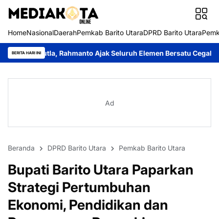
Home
Nasional
Daerah
Pemkab Barito Utara
DPRD Barito Utara
Pemk
hmanto Ajak Seluruh Elemen Bersatu Cegah Bencana
Perkuat Si
BERITA HARI INI
Ad
Beranda
DPRD Barito Utara
Pemkab Barito Utara
Bupati Barito Utara Paparkan
Strategi Pertumbuhan
Ekonomi, Pendidikan dan