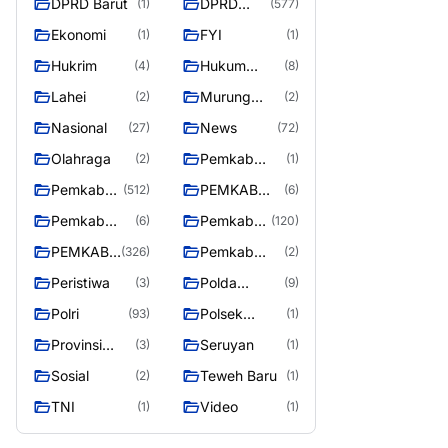
DPRD Barut
DPRD
(1)
(577)
Utara
MURUNG
Ekonomi
FYI
(1)
(1)
RAYA
Hukrim
Hukum
(4)
(8)
Kriminal
Lahei
Murung
(2)
(2)
Raya
Nasional
News
(27)
(72)
Olahraga
Pemkab
(2)
(1)
Barito Utar
Pemkab
PEMKAB
(512)
(6)
Barito
BARITO
Pemkab
Pemkab
(6)
(120)
Utara
UTARA
Barut
Murung
PEMKAB
Pemkab
(326)
(2)
Raya
MURUNG
Puruk Cahu
Peristiwa
Polda
(3)
(9)
RAYA
Kalteng
Polri
Polsek
(93)
(1)
Teweh Timur
Provinsi
Seruyan
(3)
(1)
Kalteng
Sosial
Teweh Baru
(2)
(1)
TNI
Video
(1)
(1)