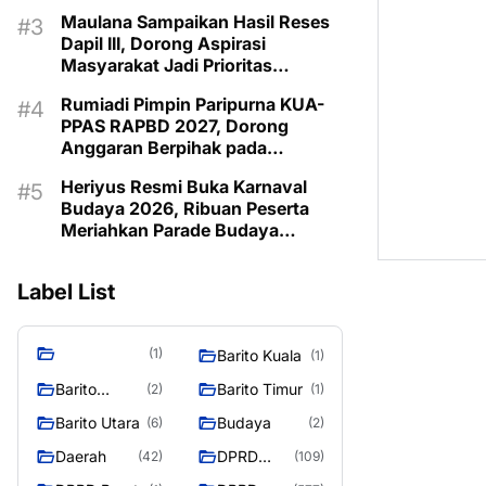
Pemberdayaan Keluarga di
Maulana Sampaikan Hasil Reses
Murung Raya
Dapil III, Dorong Aspirasi
Masyarakat Jadi Prioritas
Pembangunan 2027
Rumiadi Pimpin Paripurna KUA-
PPAS RAPBD 2027, Dorong
Anggaran Berpihak pada
Masyarakat
Heriyus Resmi Buka Karnaval
Budaya 2026, Ribuan Peserta
Meriahkan Parade Budaya
Murung Raya
Label List
(1)
Barito Kuala
(1)
Barito
Barito Timur
(2)
(1)
Selatan
Barito Utara
Budaya
(6)
(2)
Daerah
DPRD
(42)
(109)
Barito