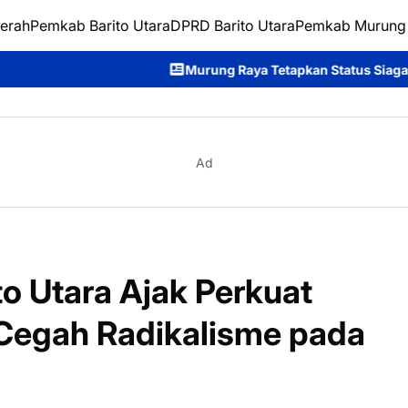
erah
Pemkab Barito Utara
DPRD Barito Utara
Pemkab Murung
Murung Raya Tetapkan Status Siaga Karhutla, Rahmanto Aja
Ad
o Utara Ajak Perkuat
Cegah Radikalisme pada