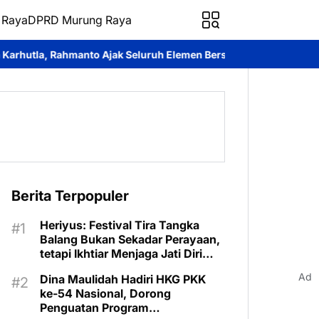
 Raya
DPRD Murung Raya
k Seluruh Elemen Bersatu Cegah Bencana
Perkuat Sinergi dan L
Berita Terpopuler
Heriyus: Festival Tira Tangka
Balang Bukan Sekadar Perayaan,
tetapi Ikhtiar Menjaga Jati Diri
Murung Raya
Ad
Dina Maulidah Hadiri HKG PKK
ke-54 Nasional, Dorong
Penguatan Program