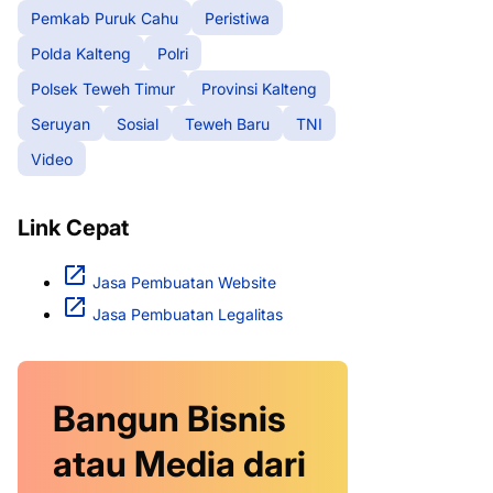
Pemkab Puruk Cahu
Peristiwa
Polda Kalteng
Polri
Polsek Teweh Timur
Provinsi Kalteng
Seruyan
Sosial
Teweh Baru
TNI
Video
Link Cepat
Jasa Pembuatan Website
Jasa Pembuatan Legalitas
Bangun Bisnis
atau Media dari