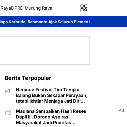
 Raya
DPRD Murung Raya
ak Seluruh Elemen Bersatu Cegah Bencana
Perkuat Sinergi dan 
Berita Terpopuler
Heriyus: Festival Tira Tangka
Balang Bukan Sekadar Perayaan,
tetapi Ikhtiar Menjaga Jati Diri
Murung Raya
Ad
Maulana Sampaikan Hasil Reses
Dapil III, Dorong Aspirasi
Masyarakat Jadi Prioritas