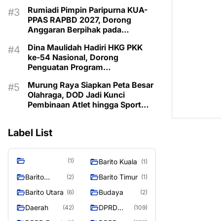
Pembangunan 2027
Rumiadi Pimpin Paripurna KUA-
PPAS RAPBD 2027, Dorong
Anggaran Berpihak pada
Masyarakat
Dina Maulidah Hadiri HKG PKK
ke-54 Nasional, Dorong
Penguatan Program
Pemberdayaan Keluarga di
Murung Raya Siapkan Peta Besar
Murung Raya
Olahraga, DOD Jadi Kunci
Pembinaan Atlet hingga Sport
Tourism
Label List
(1)
Barito Kuala
(1)
Barito
Barito Timur
(2)
(1)
Selatan
Barito Utara
Budaya
(6)
(2)
Daerah
DPRD
(42)
(109)
Barito