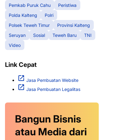
Pemkab Puruk Cahu
Peristiwa
Polda Kalteng
Polri
Polsek Teweh Timur
Provinsi Kalteng
Seruyan
Sosial
Teweh Baru
TNI
Video
Link Cepat
Jasa Pembuatan Website
Jasa Pembuatan Legalitas
Bangun Bisnis
atau Media dari