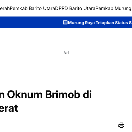
erah
Pemkab Barito Utara
DPRD Barito Utara
Pemkab Murung
Murung Raya Tetapkan Status Siaga Karhutla, Rahmanto Aj
Ad
an Oknum Brimob di
erat