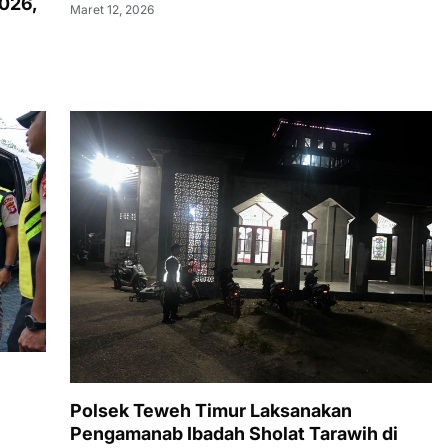
2026,
Propam Polri
Maret 12, 2026
Polsek Teweh Timur Laksanakan
Pengamanab Ibadah Sholat Tarawih di