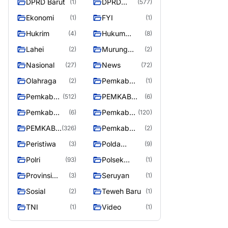
DPRD Barut
DPRD
(1)
(577)
Utara
MURUNG
Ekonomi
FYI
(1)
(1)
RAYA
Hukrim
Hukum
(4)
(8)
Kriminal
Lahei
Murung
(2)
(2)
Raya
Nasional
News
(27)
(72)
Olahraga
Pemkab
(2)
(1)
Barito Utar
Pemkab
PEMKAB
(512)
(6)
Barito
BARITO
Pemkab
Pemkab
(6)
(120)
Utara
UTARA
Barut
Murung
PEMKAB
Pemkab
(326)
(2)
Raya
MURUNG
Puruk Cahu
Peristiwa
Polda
(3)
(9)
RAYA
Kalteng
Polri
Polsek
(93)
(1)
Teweh Timur
Provinsi
Seruyan
(3)
(1)
Kalteng
Sosial
Teweh Baru
(2)
(1)
TNI
Video
(1)
(1)