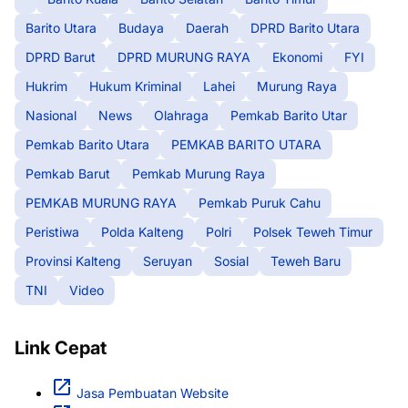
Barito Utara
Budaya
Daerah
DPRD Barito Utara
DPRD Barut
DPRD MURUNG RAYA
Ekonomi
FYI
Hukrim
Hukum Kriminal
Lahei
Murung Raya
Nasional
News
Olahraga
Pemkab Barito Utar
Pemkab Barito Utara
PEMKAB BARITO UTARA
Pemkab Barut
Pemkab Murung Raya
PEMKAB MURUNG RAYA
Pemkab Puruk Cahu
Peristiwa
Polda Kalteng
Polri
Polsek Teweh Timur
Provinsi Kalteng
Seruyan
Sosial
Teweh Baru
TNI
Video
Link Cepat
Jasa Pembuatan Website