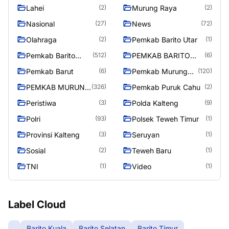
Lahei
Murung Raya
(2)
(2)
Nasional
News
(27)
(72)
Olahraga
Pemkab Barito Utar
(2)
(1)
Pemkab Barito
PEMKAB BARITO
(512)
(6)
Utara
UTARA
Pemkab Barut
Pemkab Murung
(6)
(120)
Raya
PEMKAB MURUNG
Pemkab Puruk Cahu
(326)
(2)
RAYA
Peristiwa
Polda Kalteng
(3)
(9)
Polri
Polsek Teweh Timur
(93)
(1)
Provinsi Kalteng
Seruyan
(3)
(1)
Sosial
Teweh Baru
(2)
(1)
TNI
Video
(1)
(1)
Label Cloud
Barito Kuala
Barito Selatan
Barito Timur