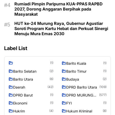
Rumiadi Pimpin Paripurna KUA-PPAS RAPBD
2027, Dorong Anggaran Berpihak pada
Masyarakat
HUT ke-24 Murung Raya, Gubernur Agustiar
Soroti Program Kartu Hebat dan Perkuat Sinergi
Menuju Mura Emas 2030
Label List
(1)
Barito Kuala
(1)
Barito Selatan
Barito Timur
(2)
(1)
Barito Utara
Budaya
(6)
(2)
Daerah
DPRD Barito Utara
(42)
(109)
DPRD Barut
DPRD MURUNG
(1)
(577)
RAYA
Ekonomi
FYI
(1)
(1)
Hukrim
Hukum Kriminal
(4)
(8)