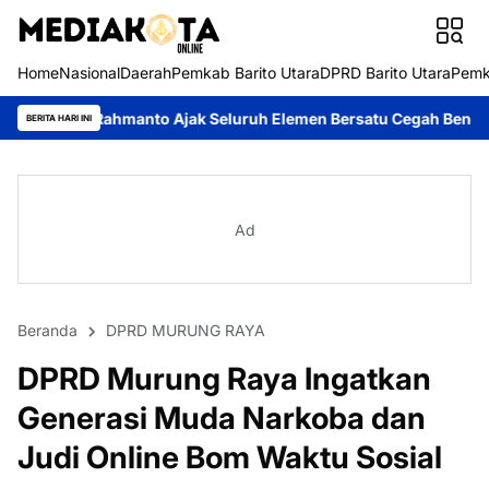
Home
Nasional
Daerah
Pemkab Barito Utara
DPRD Barito Utara
Pemk
anto Ajak Seluruh Elemen Bersatu Cegah Bencana
Perkuat Sine
BERITA HARI INI
Ad
Beranda
DPRD MURUNG RAYA
DPRD Murung Raya Ingatkan
Generasi Muda Narkoba dan
Judi Online Bom Waktu Sosial