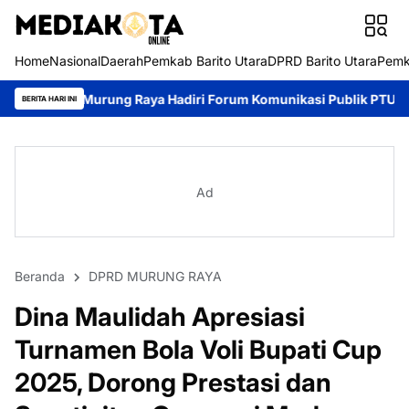
Home
Nasional
Daerah
Pemkab Barito Utara
DPRD Barito Utara
Pemk
g Raya Hadiri Forum Komunikasi Publik PTUN Palangka Raya
55 L
BERITA HARI INI
Ad
Beranda
DPRD MURUNG RAYA
Dina Maulidah Apresiasi
Turnamen Bola Voli Bupati Cup
2025, Dorong Prestasi dan