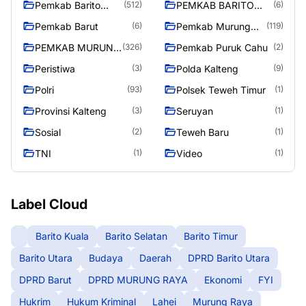
Pemkab Barito
PEMKAB BARITO
(512)
(6)
Utara
UTARA
Pemkab Barut
Pemkab Murung
(6)
(119)
Raya
PEMKAB MURUNG
Pemkab Puruk Cahu
(326)
(2)
RAYA
Peristiwa
Polda Kalteng
(3)
(9)
Polri
Polsek Teweh Timur
(93)
(1)
Provinsi Kalteng
Seruyan
(3)
(1)
Sosial
Teweh Baru
(2)
(1)
TNI
Video
(1)
(1)
Label Cloud
Barito Kuala
Barito Selatan
Barito Timur
Barito Utara
Budaya
Daerah
DPRD Barito Utara
DPRD Barut
DPRD MURUNG RAYA
Ekonomi
FYI
Hukrim
Hukum Kriminal
Lahei
Murung Raya