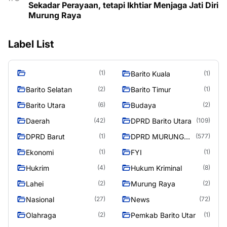
Sekadar Perayaan, tetapi Ikhtiar Menjaga Jati Diri
Murung Raya
Label List
(1)
Barito Kuala
(1)
Barito Selatan
Barito Timur
(2)
(1)
Barito Utara
Budaya
(6)
(2)
Daerah
DPRD Barito Utara
(42)
(109)
DPRD Barut
DPRD MURUNG
(1)
(577)
RAYA
Ekonomi
FYI
(1)
(1)
Hukrim
Hukum Kriminal
(4)
(8)
Lahei
Murung Raya
(2)
(2)
Nasional
News
(27)
(72)
Olahraga
Pemkab Barito Utar
(2)
(1)