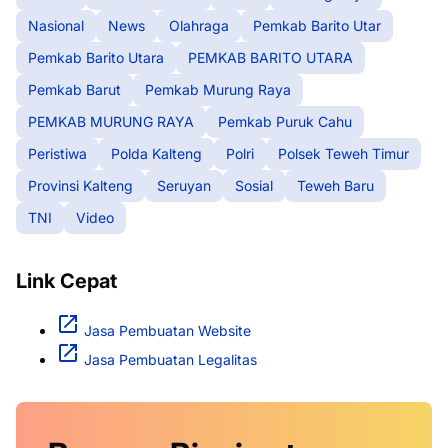
Nasional
News
Olahraga
Pemkab Barito Utar
Pemkab Barito Utara
PEMKAB BARITO UTARA
Pemkab Barut
Pemkab Murung Raya
PEMKAB MURUNG RAYA
Pemkab Puruk Cahu
Peristiwa
Polda Kalteng
Polri
Polsek Teweh Timur
Provinsi Kalteng
Seruyan
Sosial
Teweh Baru
TNI
Video
Link Cepat
Jasa Pembuatan Website
Jasa Pembuatan Legalitas