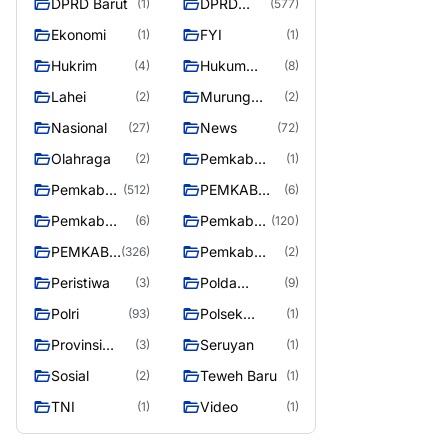
DPRD Barut
DPRD
(1)
(577)
Utara
MURUNG
Ekonomi
FYI
(1)
(1)
RAYA
Hukrim
Hukum
(4)
(8)
Kriminal
Lahei
Murung
(2)
(2)
Raya
Nasional
News
(27)
(72)
Olahraga
Pemkab
(2)
(1)
Barito Utar
Pemkab
PEMKAB
(512)
(6)
Barito
BARITO
Pemkab
Pemkab
(6)
(120)
Utara
UTARA
Barut
Murung
PEMKAB
Pemkab
(326)
(2)
Raya
MURUNG
Puruk Cahu
Peristiwa
Polda
(3)
(9)
RAYA
Kalteng
Polri
Polsek
(93)
(1)
Teweh Timur
Provinsi
Seruyan
(3)
(1)
Kalteng
Sosial
Teweh Baru
(2)
(1)
TNI
Video
(1)
(1)