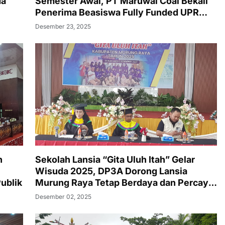
Semester Awal, PT Maruwai Coal Bekali
da
Penerima Beasiswa Fully Funded UPR
dengan Soft Skills dan Pemetaan Potensi
Desember 23, 2025
Diri
n
Sekolah Lansia “Gita Uluh Itah” Gelar
Wisuda 2025, DP3A Dorong Lansia
Publik
Murung Raya Tetap Berdaya dan Percaya
Diri
Desember 02, 2025