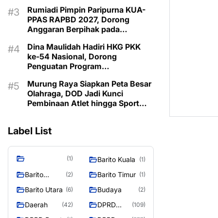
Pembangunan 2027
Rumiadi Pimpin Paripurna KUA-
PPAS RAPBD 2027, Dorong
Anggaran Berpihak pada
Masyarakat
Dina Maulidah Hadiri HKG PKK
ke-54 Nasional, Dorong
Penguatan Program
Pemberdayaan Keluarga di
Murung Raya Siapkan Peta Besar
Murung Raya
Olahraga, DOD Jadi Kunci
Pembinaan Atlet hingga Sport
Tourism
Label List
(1)
Barito Kuala
(1)
Barito
Barito Timur
(2)
(1)
Selatan
Barito Utara
Budaya
(6)
(2)
Daerah
DPRD
(42)
(109)
Barito