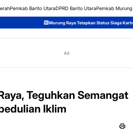
erah
Pemkab Barito Utara
DPRD Barito Utara
Pemkab Murung
Murung Raya Tetapkan Status Siaga Karhutla, Rahmanto Ajak Sel
Ad
 Raya, Teguhkan Semangat
edulian Iklim