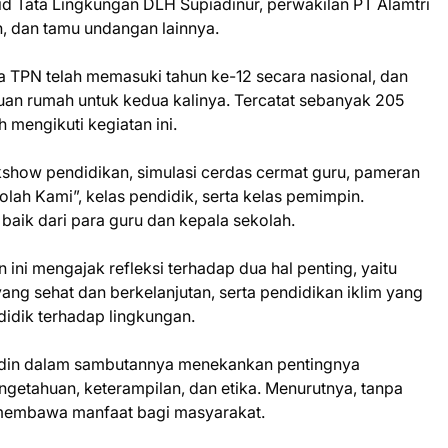
d Tata Lingkungan DLH Supiadinur, perwakilan PT Alamtri
h, dan tamu undangan lainnya.
 TPN telah memasuki tahun ke-12 secara nasional, dan
uan rumah untuk kedua kalinya. Tercatat sebanyak 205
h mengikuti kegiatan ini.
kshow pendidikan, simulasi cerdas cermat guru, pameran
lah Kami”, kelas pendidik, serta kelas pemimpin.
 baik dari para guru dan kepala sekolah.
ni mengajak refleksi terhadap dua hal penting, yaitu
yang sehat dan berkelanjutan, serta pendidikan iklim yang
idik terhadap lingkungan.
idin dalam sambutannya menekankan pentingnya
getahuan, keterampilan, dan etika. Menurutnya, tanpa
 membawa manfaat bagi masyarakat.