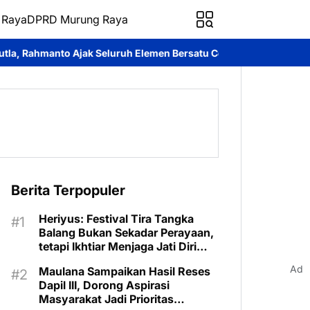
 Raya
DPRD Murung Raya
uruh Elemen Bersatu Cegah Bencana
Perkuat Sinergi dan Layana
Berita Terpopuler
Heriyus: Festival Tira Tangka
Balang Bukan Sekadar Perayaan,
tetapi Ikhtiar Menjaga Jati Diri
Murung Raya
Ad
Maulana Sampaikan Hasil Reses
Dapil III, Dorong Aspirasi
Masyarakat Jadi Prioritas