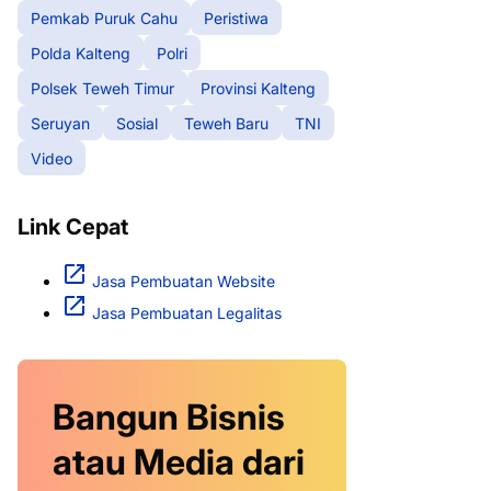
Pemkab Puruk Cahu
Peristiwa
Polda Kalteng
Polri
Polsek Teweh Timur
Provinsi Kalteng
Seruyan
Sosial
Teweh Baru
TNI
Video
Link Cepat
Jasa Pembuatan Website
Jasa Pembuatan Legalitas
Bangun Bisnis
atau Media dari