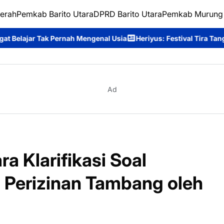
erah
Pemkab Barito Utara
DPRD Barito Utara
Pemkab Murung
genal Usia
Heriyus: Festival Tira Tangka Balang Bukan Sekadar 
Ad
ra Klarifikasi Soal
Perizinan Tambang oleh