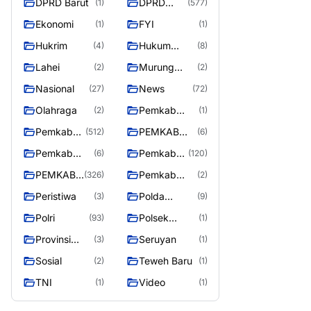
DPRD Barut
DPRD
(1)
(577)
Utara
MURUNG
Ekonomi
FYI
(1)
(1)
RAYA
Hukrim
Hukum
(4)
(8)
Kriminal
Lahei
Murung
(2)
(2)
Raya
Nasional
News
(27)
(72)
Olahraga
Pemkab
(2)
(1)
Barito Utar
Pemkab
PEMKAB
(512)
(6)
Barito
BARITO
Pemkab
Pemkab
(6)
(120)
Utara
UTARA
Barut
Murung
PEMKAB
Pemkab
(326)
(2)
Raya
MURUNG
Puruk Cahu
Peristiwa
Polda
(3)
(9)
RAYA
Kalteng
Polri
Polsek
(93)
(1)
Teweh Timur
Provinsi
Seruyan
(3)
(1)
Kalteng
Sosial
Teweh Baru
(2)
(1)
TNI
Video
(1)
(1)