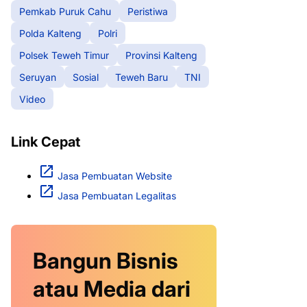
Pemkab Puruk Cahu
Peristiwa
Polda Kalteng
Polri
Polsek Teweh Timur
Provinsi Kalteng
Seruyan
Sosial
Teweh Baru
TNI
Video
Link Cepat
Jasa Pembuatan Website
Jasa Pembuatan Legalitas
Bangun Bisnis
atau Media dari