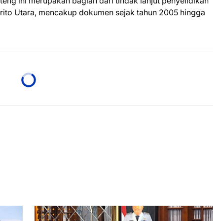
eng ini merupakan bagian dari tindak lanjut penyelidikan
arito Utara, mencakup dokumen sejak tahun 2005 hingga