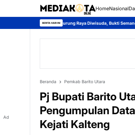
Home
Nasional
Da
ia Murung Raya Diwisuda, Bukti Semangat Belajar Tak Pernah Men
BERITA HARI INI
Beranda
Pemkab Barito Utara
Pj Bupati Barito Uta
Pengumpulan Data 
Ad
Kejati Kalteng