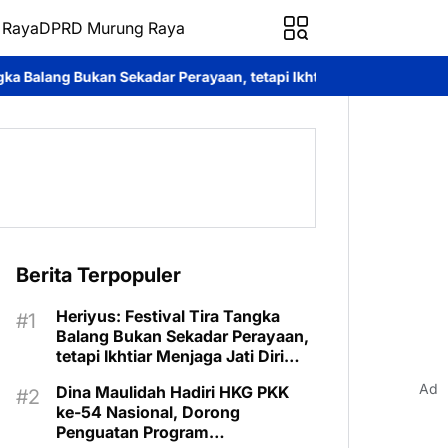
 Raya
DPRD Murung Raya
Perayaan, tetapi Ikhtiar Menjaga Jati Diri Murung Raya
Luncurka
Berita Terpopuler
Heriyus: Festival Tira Tangka
Balang Bukan Sekadar Perayaan,
tetapi Ikhtiar Menjaga Jati Diri
Murung Raya
Ad
Dina Maulidah Hadiri HKG PKK
ke-54 Nasional, Dorong
Penguatan Program