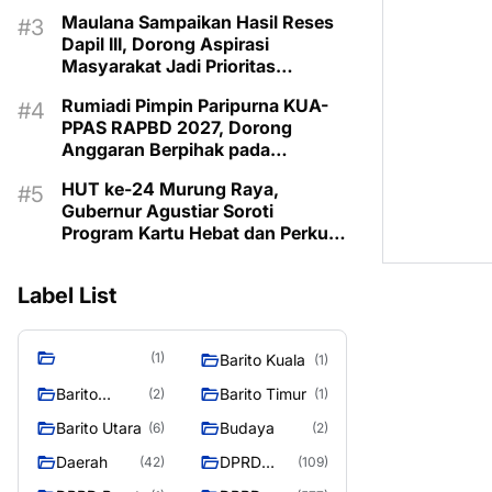
Pemberdayaan Keluarga di
Maulana Sampaikan Hasil Reses
Murung Raya
Dapil III, Dorong Aspirasi
Masyarakat Jadi Prioritas
Pembangunan 2027
Rumiadi Pimpin Paripurna KUA-
PPAS RAPBD 2027, Dorong
Anggaran Berpihak pada
Masyarakat
HUT ke-24 Murung Raya,
Gubernur Agustiar Soroti
Program Kartu Hebat dan Perkuat
Sinergi Menuju Mura Emas 2030
Label List
(1)
Barito Kuala
(1)
Barito
Barito Timur
(2)
(1)
Selatan
Barito Utara
Budaya
(6)
(2)
Daerah
DPRD
(42)
(109)
Barito