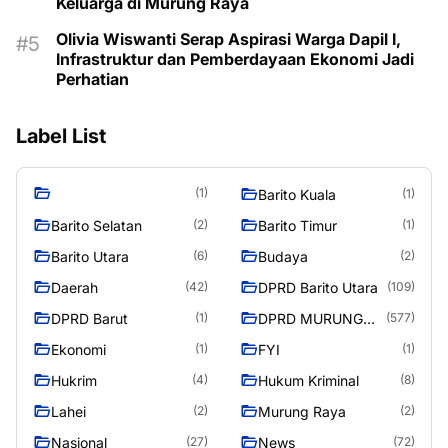
Keluarga di Murung Raya
Olivia Wiswanti Serap Aspirasi Warga Dapil I,
Infrastruktur dan Pemberdayaan Ekonomi Jadi
Perhatian
Label List
(1)
Barito Kuala
(1)
Barito Selatan
Barito Timur
(2)
(1)
Barito Utara
Budaya
(6)
(2)
Daerah
DPRD Barito Utara
(42)
(109)
DPRD Barut
DPRD MURUNG
(1)
(577)
RAYA
Ekonomi
FYI
(1)
(1)
Hukrim
Hukum Kriminal
(4)
(8)
Lahei
Murung Raya
(2)
(2)
Nasional
News
(27)
(72)