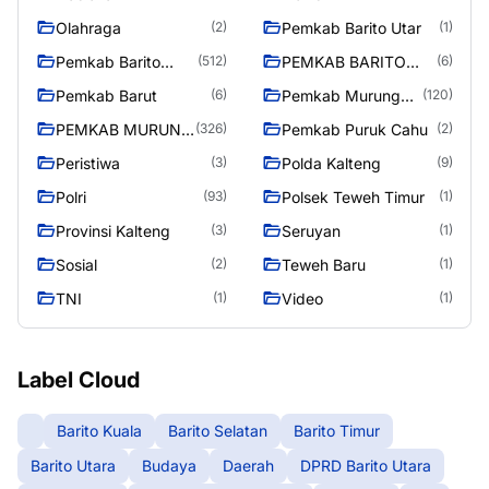
Olahraga
Pemkab Barito Utar
(2)
(1)
Pemkab Barito
PEMKAB BARITO
(512)
(6)
Utara
UTARA
Pemkab Barut
Pemkab Murung
(6)
(120)
Raya
PEMKAB MURUNG
Pemkab Puruk Cahu
(326)
(2)
RAYA
Peristiwa
Polda Kalteng
(3)
(9)
Polri
Polsek Teweh Timur
(93)
(1)
Provinsi Kalteng
Seruyan
(3)
(1)
Sosial
Teweh Baru
(2)
(1)
TNI
Video
(1)
(1)
Label Cloud
Barito Kuala
Barito Selatan
Barito Timur
Barito Utara
Budaya
Daerah
DPRD Barito Utara