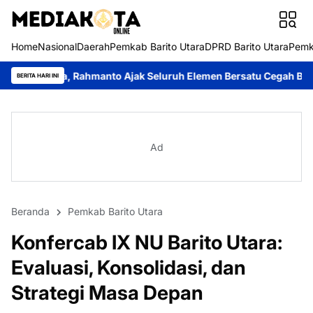
Home
Nasional
Daerah
Pemkab Barito Utara
DPRD Barito Utara
Pemk
ahmanto Ajak Seluruh Elemen Bersatu Cegah Bencana
Perkuat Si
BERITA HARI INI
Ad
Beranda
Pemkab Barito Utara
Konfercab IX NU Barito Utara:
Evaluasi, Konsolidasi, dan
Strategi Masa Depan