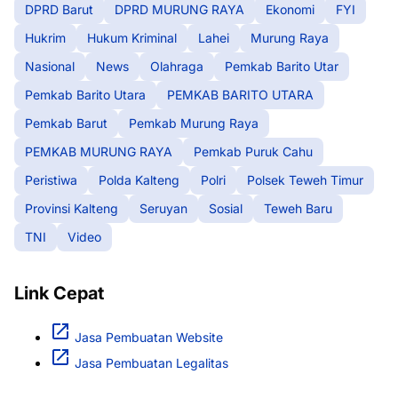
DPRD Barut
DPRD MURUNG RAYA
Ekonomi
FYI
Hukrim
Hukum Kriminal
Lahei
Murung Raya
Nasional
News
Olahraga
Pemkab Barito Utar
Pemkab Barito Utara
PEMKAB BARITO UTARA
Pemkab Barut
Pemkab Murung Raya
PEMKAB MURUNG RAYA
Pemkab Puruk Cahu
Peristiwa
Polda Kalteng
Polri
Polsek Teweh Timur
Provinsi Kalteng
Seruyan
Sosial
Teweh Baru
TNI
Video
Link Cepat
Jasa Pembuatan Website
Jasa Pembuatan Legalitas